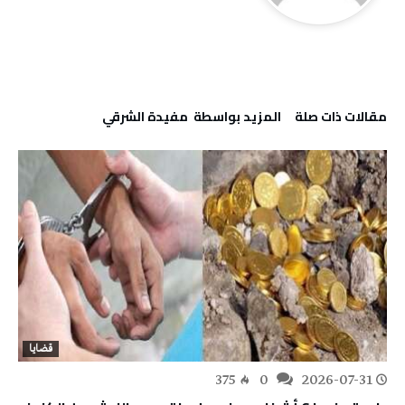
‫مقالات ذات صلة‬
‫‫المزيد بواسطة‬ ‬ مفيدة الشرقي
قضايا
375
0
2026-07-31