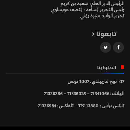
الرئيس المدير العام: سعيد بن كريم
رئيس التحرير المساعد : المنصف عويساوي
تحرير الواب: منيرة رزقي
تابعونا
اتصلوا بنا
17، نهج غاريبلدي ـ 1007 تونس
الهاتف :71341066 – 71335025 – 71336386
تلكس براس : 13880 TN – تلفاكس :71336584