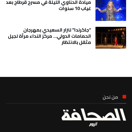
ميادة الحناوي الليلة في مسرح قرطاج بعد
غياب 10 سنوات
“جاكرندا” لنزار السعيدي بمهرجان
الحمامات الدولي… مركز النداء مرآة لجيل
مثقل بالانتظار
تونس الطقس
من نحن