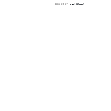
‭ ‬الصحافة‭ ‬اليوم
2026-08-07
تونس الطقس