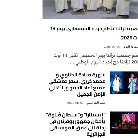
جمعية تراثنا تنَظم خرجة السفساري يوم 13
2026
2026-08-08
تُنظم جمعية تراثنا يوم الخميس المقبل 13 أوت
 إحياء اليوم الوطني …
سهرة ميادة الحناوي و
محمد خيري: سفر دمشقي
ممتع أعاد الجمهور لأغاني
الزمن الجميل
صبرة الطرابلسي
2026-08-07
“إيسينارا” و”سلطان ڤناوة”
يأخذان جمهور بوقرنين في
رحلة إلى عمق الموسيقى
الجزائرية