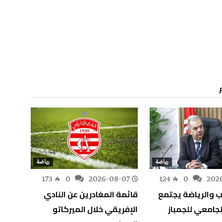
رياضة
رياضة
-07
173
0
2026-08-07
124
0
202
ب والرياضة يجتمع
قائمة المغادرين عن النادي
الحفن
لجامعي للجمباز
الإفريقي خلال الميركاتو
وفد ا