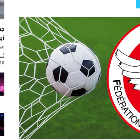
أوت 
‭ ‬الصحافة‭ ‬اليوم
2026 تزامنا مع