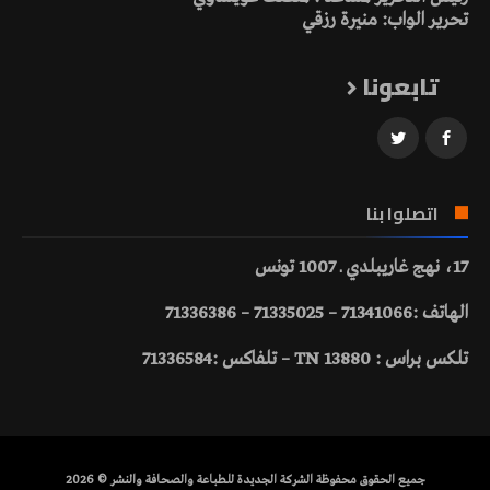
تحرير الواب: منيرة رزقي
تابعونا
اتصلوا بنا
17، نهج غاريبلدي ـ 1007 تونس
الهاتف :71341066 – 71335025 – 71336386
تلكس براس : 13880 TN – تلفاكس :71336584
جميع الحقوق محفوظة الشركة الجديدة للطباعة والصحافة والنشر © 2026