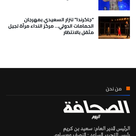
“جاكرندا” لنزار السعيدي بمهرجان
الحمامات الدولي… مركز النداء مرآة لجيل
مثقل بالانتظار
تونس الطقس
من نحن
الرئيس المدير العام: سعيد بن كريم
رئيس التحرير المساعد : المنصف عويساوي