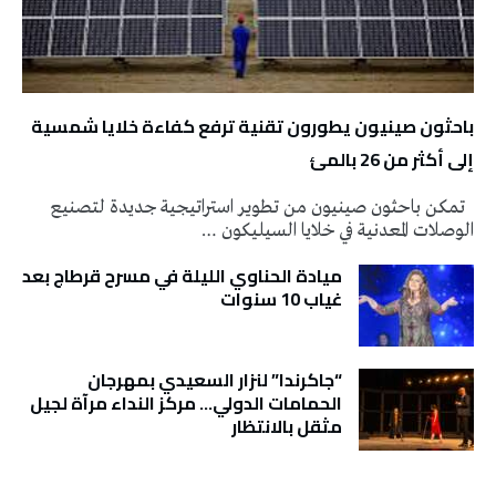
باحثون صينيون يطورون تقنية ترفع كفاءة خلايا شمسية
إلى أكثر من 26 بالمئ
تمكن باحثون صينيون من تطوير استراتيجية جديدة لتصنيع
الوصلات المعدنية في خلايا السيليكون …
ميادة الحناوي الليلة في مسرح قرطاج بعد
غياب 10 سنوات
“جاكرندا” لنزار السعيدي بمهرجان
الحمامات الدولي… مركز النداء مرآة لجيل
مثقل بالانتظار