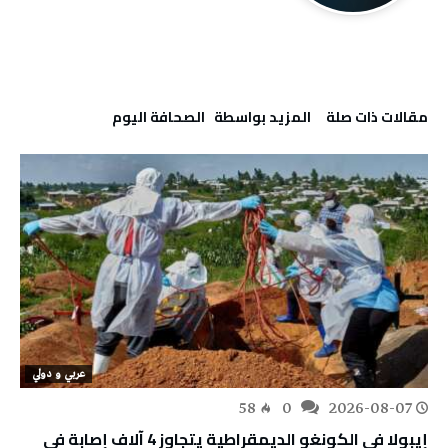
‫مقالات ذات صلة‬
‫‫المزيد بواسطة‬ ‬ ‭ ‬الصحافة‭ ‬اليوم
عربي و دولي
58
0
2026-08-07
إيبولا في الكونغو الديمقراطية يتجاوز 4 آلاف إصابة في