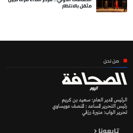
مثقل بالانتظار
تونس الطقس
من نحن
الرئيس المدير العام: سعيد بن كريم
رئيس التحرير المساعد : المنصف عويساوي
تحرير الواب: منيرة رزقي
تابعونا