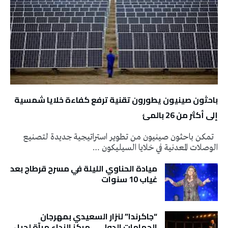
باحثون صينيون يطورون تقنية ترفع كفاءة خلايا شمسية
إلى أكثر من 26 بالمئ
تمكن باحثون صينيون من تطوير استراتيجية جديدة لتصنيع
الوصلات المعدنية في خلايا السيليكون …
ميادة الحناوي الليلة في مسرح قرطاج بعد
غياب 10 سنوات
“جاكرندا” لنزار السعيدي بمهرجان
الحمامات الدولي… مركز النداء مرآة لجيل