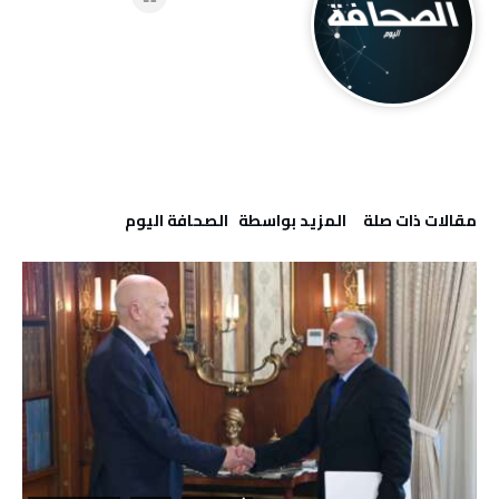
‫مقالات ذات صلة‬
‫‫المزيد بواسطة‬ ‬ ‭ ‬الصحافة‭ ‬اليوم