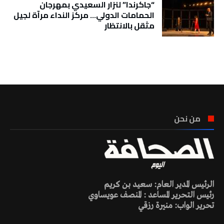
“جاكرندا” لنزار السعيدي بمهرجان
الحمامات الدولي… مركز النداء مرآة لجيل
مثقل بالانتظار
تونس الطقس
من نحن
الرئيس المدير العام: سعيد بن كريم
رئيس التحرير المساعد : المنصف عويساوي
تحرير الواب: منيرة رزقي