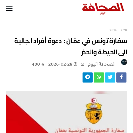
2026-02-28
سفارة تونس في عمّان : دعوة أفراد الجالية
الى الحيطة والحذر
‭ ‬الصحافة‭ ‬اليوم
2026-02-28
480