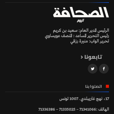
الرئيس المدير العام: سعيد بن كريم
رئيس التحرير المساعد : المنصف عويساوي
تحرير الواب: منيرة رزقي
تابعونا
اتصلوا بنا
17، نهج غاريبلدي ـ 1007 تونس
الهاتف :71341066 – 71335025 – 71336386