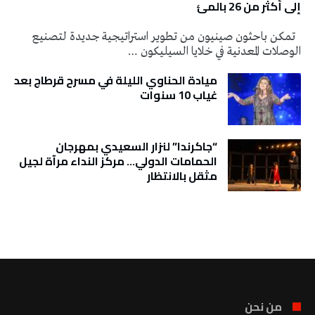
إلى أكثر من 26 بالمئ
تمكن باحثون صينيون من تطوير استراتيجية جديدة لتصنيع
الوصلات المعدنية في خلايا السيليكون …
ميادة الحناوي الليلة في مسرح قرطاج بعد
غياب 10 سنوات
“جاكرندا” لنزار السعيدي بمهرجان
الحمامات الدولي… مركز النداء مرآة لجيل
مثقل بالانتظار
تونس الطقس
من نحن