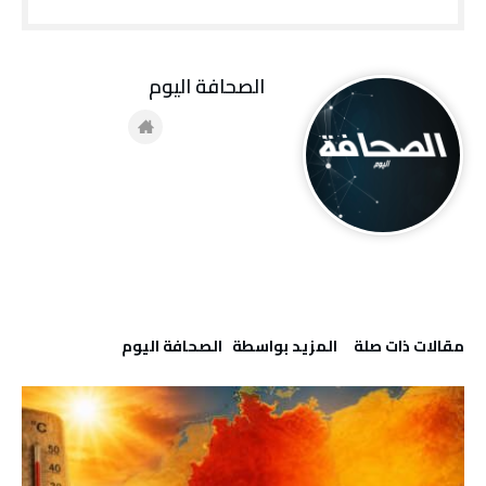
‭ ‬الصحافة‭ ‬اليوم
‫مقالات ذات صلة‬
‫‫المزيد بواسطة‬ ‬ ‭ ‬الصحافة‭ ‬اليوم