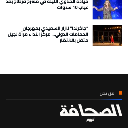
ميادة الحناوي الليلة في مسرح قرطاج بعد
غياب 10 سنوات
“جاكرندا” لنزار السعيدي بمهرجان
الحمامات الدولي… مركز النداء مرآة لجيل
مثقل بالانتظار
تونس الطقس
من نحن