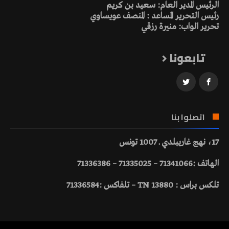
الرئيس المدير العام: سعيد بن كريم
رئيس التحرير المساعد : المنصف عويساوي
تحرير الواب: منيرة رزقي
تابعونا
اتصلوا بنا
17، نهج غاريبلدي ـ 1007 تونس
الهاتف :71341066 – 71335025 – 71336386
تلكس براس : 13880 TN – تلفاكس :71336584