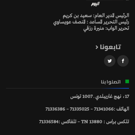
الرئيس المدير العام: سعيد بن كريم
رئيس التحرير المساعد : المنصف عويساوي
تحرير الواب: منيرة رزقي
تابعونا
اتصلوا بنا
17، نهج غاريبلدي ـ 1007 تونس
الهاتف :71341066 – 71335025 – 71336386
تلكس براس : 13880 TN – تلفاكس :71336584