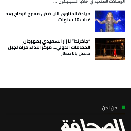
الوصلات المعدنية في خلايا السيليكون …
ميادة الحناوي الليلة في مسرح قرطاج بعد
غياب 10 سنوات
“جاكرندا” لنزار السعيدي بمهرجان
الحمامات الدولي… مركز النداء مرآة لجيل
مثقل بالانتظار
تونس الطقس
من نحن