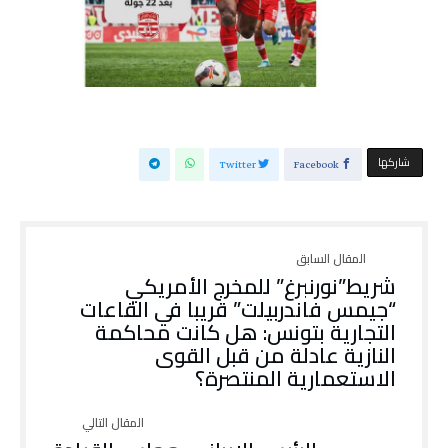
‫‫ شاركها‬
Twitter
Facebook
شريط”نورنبرغ” للمخرج الأمريكي
“جيمس فاندربيلت” قريبا في القاعات
التجارية بتونس: هل كانت محاكمة
النازية عادلة من قبل القوى
الاستعمارية المنتصرة؟