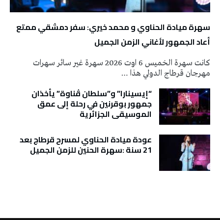
سهرة ميادة الحناوي و محمد خيري: سفر دمشقي ممتع
أعاد الجمهور لأغاني الزمن الجميل
كانت سهرة الخميس 6 اوت 2026 سهرة غير سائر سهرات
مهرجان قرطاج الدولي هذا …
“إيسينارا” و”سلطان ڤناوة” يأخذان
جمهور بوقرنين في رحلة إلى عمق
الموسيقى الجزائرية
عودة ميادة الحناوي لمسرح قرطاج بعد
21 سنة :سهرة الحنين للزمن الجميل
تونس الطقس