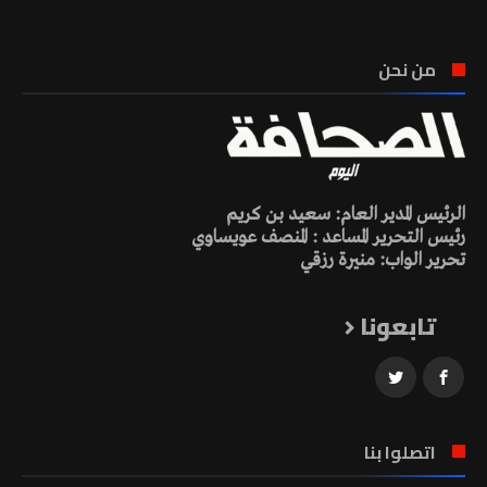
من نحن
الرئيس المدير العام: سعيد بن كريم
رئيس التحرير المساعد : المنصف عويساوي
تحرير الواب: منيرة رزقي
تابعونا
اتصلوا بنا