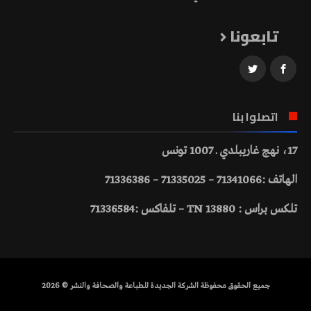
تابعونا
اتصلوا بنا
17، نهج غاريبلدي ـ 1007 تونس
الهاتف :71341066 – 71335025 – 71336386
تلكس براس : 13880 TN – تلفاكس :71336584
جميع الحقوق محفوظة الشركة الجديدة للطباعة والصحافة والنشر © 2026