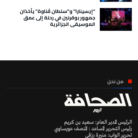
“إيسينارا” و”سلطان ڤناوة” يأخذان
جمهور بوقرنين في رحلة إلى عمق
الموسيقى الجزائرية
تونس الطقس
من نحن
الرئيس المدير العام: سعيد بن كريم
رئيس التحرير المساعد : المنصف عويساوي
تحرير الواب: منيرة رزقي