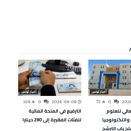
أخبار تونس
أخبار تونس
-08
168
0
2026-08-08
75
0
202
الي للعلوم
الترفيع في المنحة المالية
استئن
والتكنولوجيا
للفئات الفقيرة إلى 280 دينارا
القطا
ح باب الترشح
وجبل 