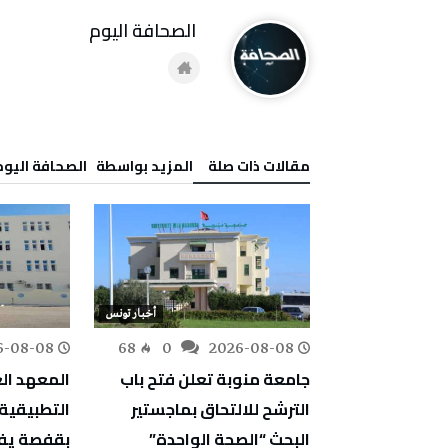
‭ ‬الصحافة‭ ‬اليوم
‫مقالات ذات صلة‬
‫‫المزيد بواسطة‬ ‬ ‭ ‬الصحافة‭ ‬اليوم
أخبار تونس
أخبار تونس
6-08-08
68
0
2026-08-08
105
0
دات بالطائرة
جامعة منوبة تعلن فتح باب
المعهد الع
ات في عدد من
الترشح للالتحاق بماجستير
التطبيقية 
البحث “الصحة الواحدة”
بقفصة يفت