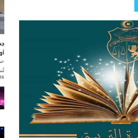
أوت 
‭ ‬الصحافة‭ ‬اليوم
2026 تزامنا مع