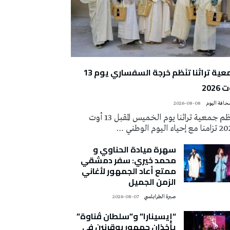
جمعية تراثنا تنَظم خرجة السفساري يوم 13
2026
2026-08-08
تُنظم جمعية تراثنا يوم الخميس المقبل 13 أوت
 إحياء اليوم الوطني …
سهرة ميادة الحناوي و
محمد خيري: سفر دمشقي
ممتع أعاد الجمهور لأغاني
الزمن الجميل
صبرة الطرابلسي
2026-08-07
“إيسينارا” و”سلطان ڤناوة”
يأخذان جمهور بوقرنين في