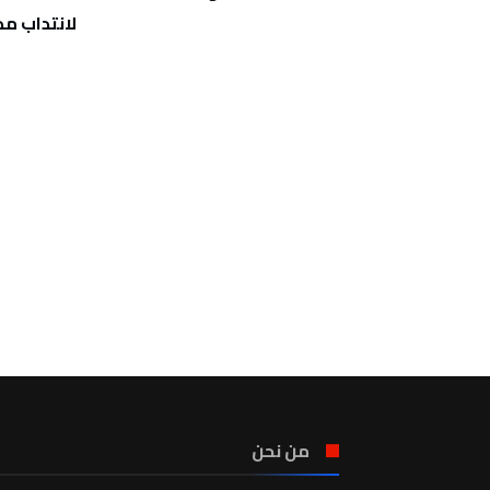
لانتداب م
من نحن