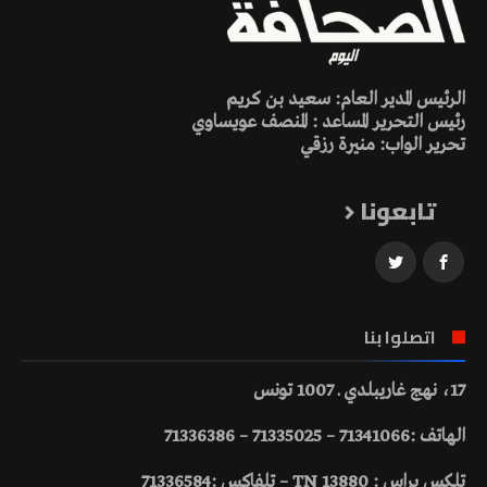
الرئيس المدير العام: سعيد بن كريم
رئيس التحرير المساعد : المنصف عويساوي
تحرير الواب: منيرة رزقي
تابعونا
اتصلوا بنا
17، نهج غاريبلدي ـ 1007 تونس
الهاتف :71341066 – 71335025 – 71336386
تلكس براس : 13880 TN – تلفاكس :71336584