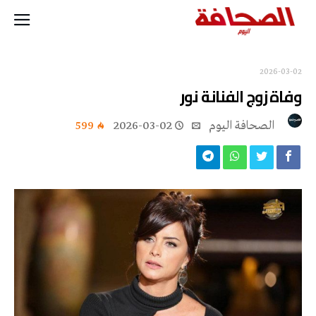
2026-03-02
وفاة زوج الفنانة نور
‭ ‬الصحافة‭ ‬اليوم
2026-03-02
599