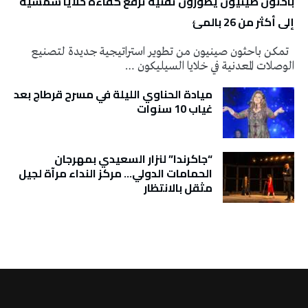
باحثون صينيون يطورون تقنية ترفع كفاءة خلايا شمسية
إلى أكثر من 26 بالمئ
تمكن باحثون صينيون من تطوير استراتيجية جديدة لتصنيع
الوصلات المعدنية في خلايا السيليكون …
ميادة الحناوي الليلة في مسرح قرطاج بعد
غياب 10 سنوات
“جاكرندا” لنزار السعيدي بمهرجان
الحمامات الدولي… مركز النداء مرآة لجيل
مثقل بالانتظار
تونس الطقس