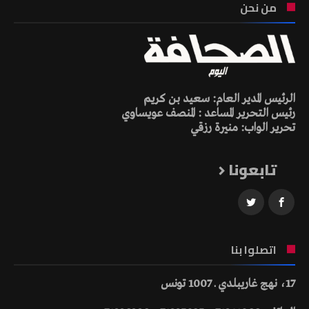
من نحن
الرئيس المدير العام: سعيد بن كريم
رئيس التحرير المساعد : المنصف عويساوي
تحرير الواب: منيرة رزقي
تابعونا
اتصلوا بنا
17، نهج غاريبلدي ـ 1007 تونس