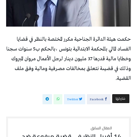
حكمت هيئة الدائرة الجناحية مكرر المختصة بالنظر في قضايا
الفساد المالي بالمحكمة الابتدائية بتونس ،بالحكم ب5 سنوات سجنا
وخطايا مالية قدرها 37 مليون دينار لرجل الأعمال مروان المبروك
وذلك في قضيىة نتعلق بمخالفات مصرفية ومالية وفق ملف
القضية.
‫‫ شاركها‬
Twitter
Facebook
14 أفريل النظر في قضية مرفوعة ضد