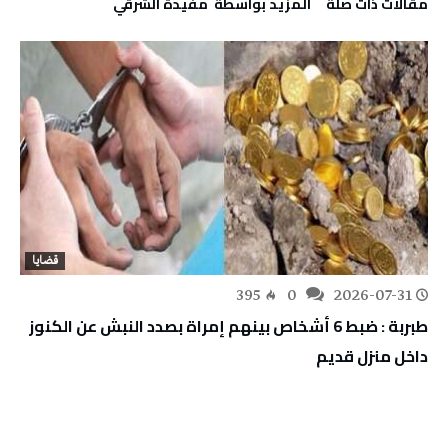
‫مقالات ذات صلة‬
‫‫المزيد بواسطة‬ ‬ مفيدة الشرقي
قضايا
395
0
2026-07-31
طبربة : ضبط 6 أشخاص بينهم إمراة بصدد النبش عن الكنوز
داخل منزل قديم