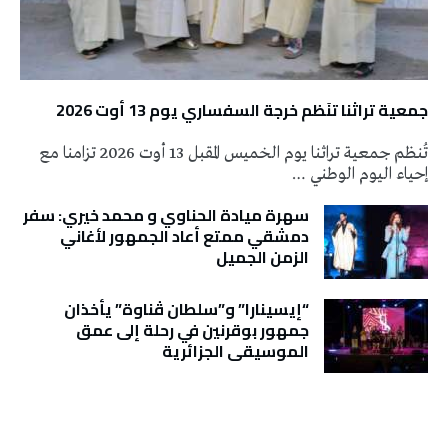
جمعية تراثنا تنَظم خرجة السفساري يوم 13 أوت 2026
تُنظم جمعية تراثنا يوم الخميس المقبل 13 أوت 2026 تزامنا مع
إحياء اليوم الوطني …
سهرة ميادة الحناوي و محمد خيري: سفر
دمشقي ممتع أعاد الجمهور لأغاني
الزمن الجميل
“إيسينارا” و”سلطان ڤناوة” يأخذان
جمهور بوقرنين في رحلة إلى عمق
الموسيقى الجزائرية
تونس الطقس