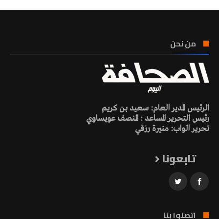
من نحن
الرئيس المدير العام: سعيد بن كريم
رئيس التحرير المساعد : المنصف عويساوي
تحرير الواب: منيرة رزقي
تابعونا
اتصلوا بنا