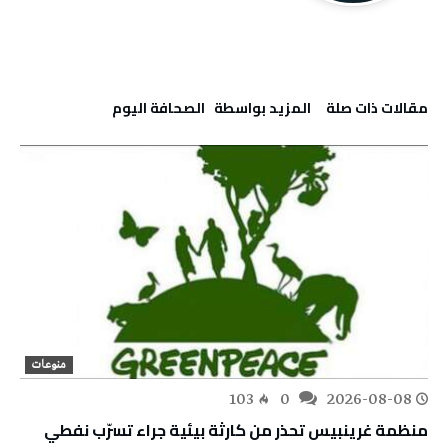
‫مقالات ذات صلة‬
‫‫المزيد بواسطة‬ ‬ ‭ ‬الصحافة‭ ‬اليوم
منوعات
103
0
2026-08-08
منظمة غرينبيس تحذر من كارثة بيئية جراء تسرّب نفطي