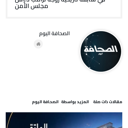
مجلس الأمن
‭ ‬الصحافة‭ ‬اليوم
‫مقالات ذات صلة‬
‫‫المزيد بواسطة‬ ‬ ‭ ‬الصحافة‭ ‬اليوم