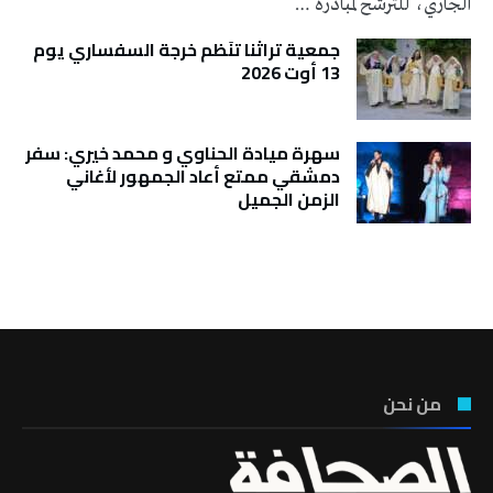
الجاري، للترشح لمبادرة …
جمعية تراثنا تنَظم خرجة السفساري يوم
13 أوت 2026
سهرة ميادة الحناوي و محمد خيري: سفر
دمشقي ممتع أعاد الجمهور لأغاني
الزمن الجميل
تونس الطقس
من نحن