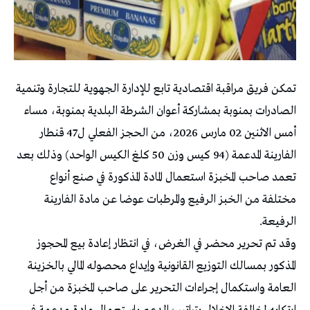
تمكن فريق مراقبة اقتصادية تابع للإدارة الجهوية للتجارة وتنمية
الصادرات بمنوبة بمشاركة أعوان الشرطة البلدية بمنوبة، مساء
أمس الاثنين 02 مارس 2026، من الحجز الفعلي ل47 قنطار
الفارينة المدعمة (94 كيس وزن 50 كلغ الكيس الواحد) وذلك بعد
تعمد صاحب المخبزة استعمال المادة المذكورة في صنع أنواع
مختلفة من الخبز الرفيع والمرطبات عوضا عن مادة الفارينة
الرفيعة.
وقد تم تحرير محضر في الغرض، في انتظار إعادة بيع المحجوز
المذكور بمسالك التوزيع القانونية وإيداع محصوله المالي بالخزينة
العامة واستكمال إجراءات التحرير على صاحب المخبزة من أجل