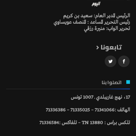
الرئيس المدير العام: سعيد بن كريم
رئيس التحرير المساعد : المنصف عويساوي
تحرير الواب: منيرة رزقي
تابعونا
اتصلوا بنا
17، نهج غاريبلدي ـ 1007 تونس
الهاتف :71341066 – 71335025 – 71336386
تلكس براس : 13880 TN – تلفاكس :71336584