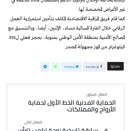
ارتكابه لمخالفة الإخلال بتراتيب الدعم باستعمال مادة مدعمة في
غير الأغراض المخصصة لها.
كما قام فريق المراقبة الاقتصادية المكلف بتأمين استمرارية العمل
الرقابي خلال الفترة المسائية مساء، الإثنين، أيضا، وبالتنسيق مع
المصالح الأمنية بمنطقة الأمن الوطني بمنوبة، بحجز فعلي ل391
كيلوغرام من الموز مجهولة المصدر.
‫‫ شاركها‬
Twitter
Facebook
الحماية المدنية الخط الأول لحماية
الأرواح والممتلكات
في سابقة تاريخية زوجة ترامب تترأس