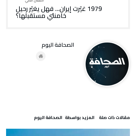
1979 غيّرت إيران… فهل يغيّر رحيل
خامنئي مستقبلها؟
‭ ‬الصحافة‭ ‬اليوم
‫مقالات ذات صلة‬
‫‫المزيد بواسطة‬ ‬ ‭ ‬الصحافة‭ ‬اليوم