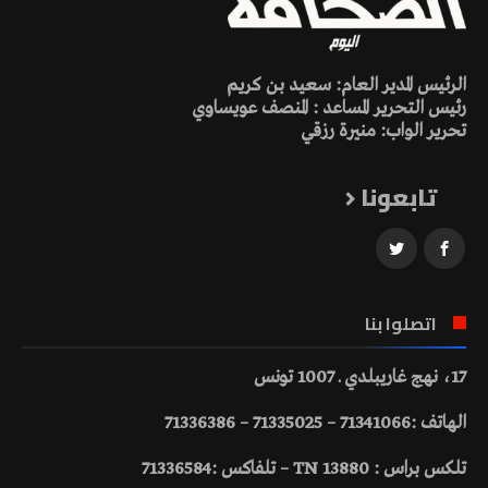
الرئيس المدير العام: سعيد بن كريم
رئيس التحرير المساعد : المنصف عويساوي
تحرير الواب: منيرة رزقي
تابعونا
اتصلوا بنا
17، نهج غاريبلدي ـ 1007 تونس
الهاتف :71341066 – 71335025 – 71336386
تلكس براس : 13880 TN – تلفاكس :71336584