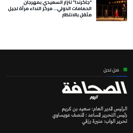
“جاكرندا” لنزار السعيدي بمهرجان
الحمامات الدولي… مركز النداء مرآة لجيل
مثقل بالانتظار
تونس الطقس
من نحن
الرئيس المدير العام: سعيد بن كريم
رئيس التحرير المساعد : المنصف عويساوي
تحرير الواب: منيرة رزقي