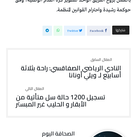
بالعمل بروح الفريق الواحد لتطوير كرة القدم الوطنية، وفق
حوكمة رشيدة واحترام القوانين المنظمة.
‫‫ شاركها‬
Twitter
Facebook
النادي الرياضي الصفاقسي: راحة بثلاثة
أسابيع لـ ويلي أونانا
تسجيل 1200 حالة سل متأتية من
الأبقار و الحليب غير المبستر
‭ ‬الصحافة‭ ‬اليوم