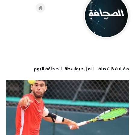
‫مقالات ذات صلة‬
‫‫المزيد بواسطة‬ ‬ ‭ ‬الصحافة‭ ‬اليوم