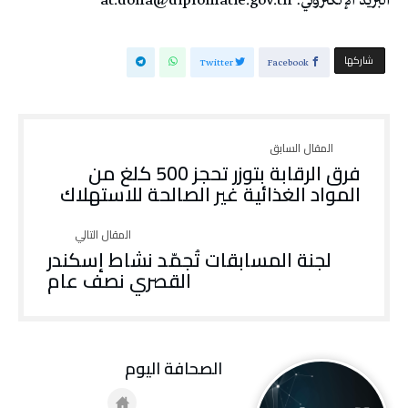
البريد الإلكتروني: at.doha@diplomatie.gov.tn
‫‫ شاركها‬
Twitter
Facebook
فرق الرقابة بتوزر تحجز 500 كلغ من
المواد الغذائية غير الصالحة للاستهلاك
لجنة المسابقات تُجمّد نشاط إسكندر
القصري نصف عام
‭ ‬الصحافة‭ ‬اليوم