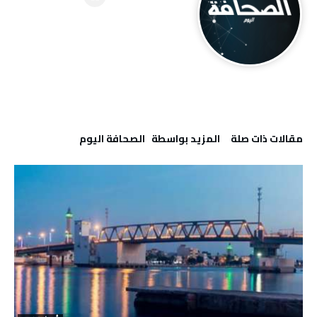
‫مقالات ذات صلة‬
‫‫المزيد بواسطة‬ ‬ ‭ ‬الصحافة‭ ‬اليوم