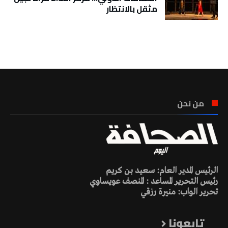
مثقل بالانتظار
تونس الطقس
من نحن
الرئيس المدير العام: سعيد بن كريم
رئيس التحرير المساعد : المنصف عويساوي
تحرير الواب: منيرة رزقي
تابعونا