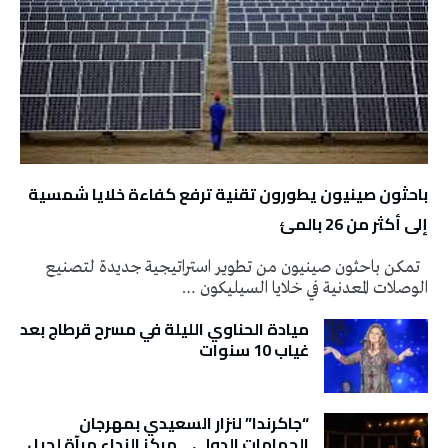
باحثون صينيون يطورون تقنية ترفع كفاءة خلايا شمسية
إلى أكثر من 26 بالمئ
تمكن باحثون صينيون من تطوير استراتيجية جديدة لتصنيع
الوصلات المعدنية في خلايا السيليكون …
ميادة الحناوي الليلة في مسرح قرطاج بعد
غياب 10 سنوات
“جاكرندا” لنزار السعيدي بمهرجان
الحمامات الدولي… مركز النداء مرآة لجيل