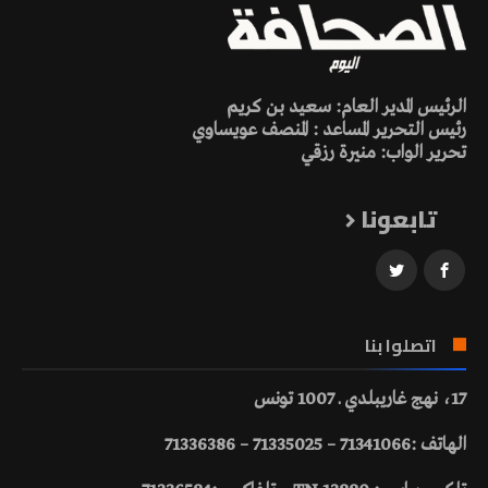
الرئيس المدير العام: سعيد بن كريم
رئيس التحرير المساعد : المنصف عويساوي
تحرير الواب: منيرة رزقي
تابعونا
اتصلوا بنا
17، نهج غاريبلدي ـ 1007 تونس
الهاتف :71341066 – 71335025 – 71336386