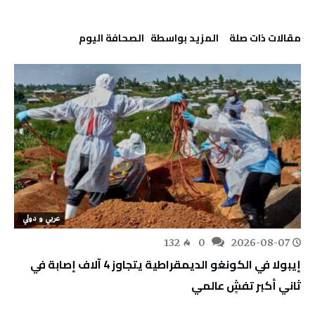
‫مقالات ذات صلة‬
‫‫المزيد بواسطة‬ ‬ ‭ ‬الصحافة‭ ‬اليوم
عربي و دولي
132
0
2026-08-07
إيبولا في الكونغو الديمقراطية يتجاوز 4 آلاف إصابة في
ثاني أكبر تفشٍ عالمي