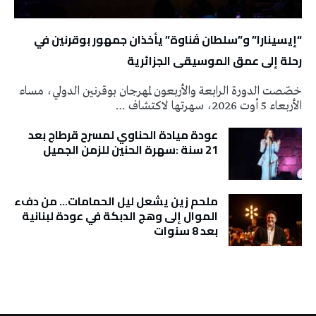
“إيسينارا” و”سلطان ڤناوة” يأخذان جمهور بوقرنين في
رحلة إلى عمق الموسيقى الجزائرية
خصّصت الدورة الرابعة والأربعون لمهرجان بوقرنين الدولي، مساء
الأربعاء 5 أوت 2026، سهرتها لاكتشاف …
عودة ميادة الحناوي لمسرح قرطاج بعد
21 سنة :سهرة الحنين للزمن الجميل
ملحم زين يشعل ليل الحمامات… من دفء
الموال إلى وهج الدبكة في عودة لبنانية
بعد 8 سنوات
تونس الطقس