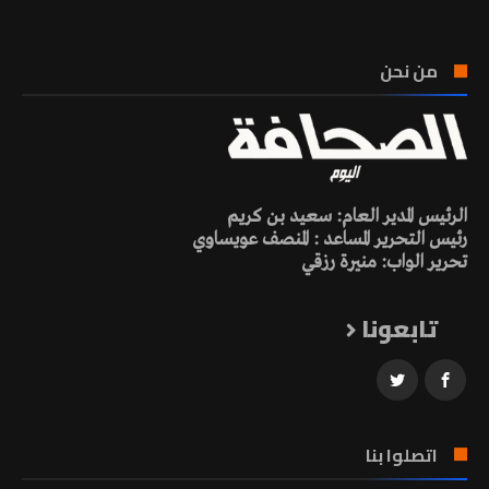
من نحن
الرئيس المدير العام: سعيد بن كريم
رئيس التحرير المساعد : المنصف عويساوي
تحرير الواب: منيرة رزقي
تابعونا
اتصلوا بنا