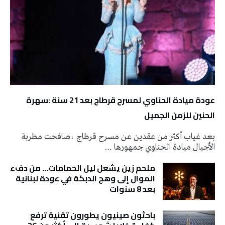
عودة ميادة الحناوي لمسرح قرطاج بعد 21 سنة :سهرة
الحنين للزمن الجميل
بعد غياب أكثر من عقدين عن مسرح قرطاج ،صافحت مطربة
الأجيال ميادة الحناوي جمهورها …
ملحم زين يشعل ليل الحمامات… من دفء
الموال إلى وهج الدبكة في عودة لبنانية
بعد 8 سنوات
باحثون صينيون يطورون تقنية ترفع