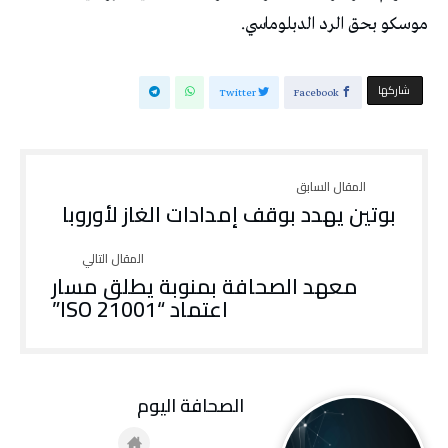
موسكو بحق الرد الدبلوماسي.
‫‫ شاركها‬
Twitter
Facebook
بوتين يهدد بوقف إمدادات الغاز لأوروبا
معهد الصحافة بمنوبة يطلق مسار
اعتماد “ISO 21001”
‭ ‬الصحافة‭ ‬اليوم