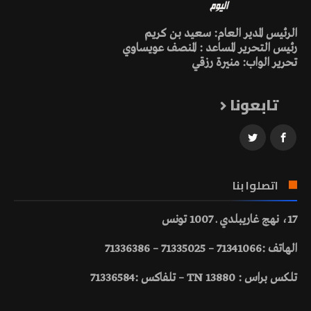
الرئيس المدير العام: سعيد بن كريم
رئيس التحرير المساعد : المنصف عويساوي
تحرير الواب: منيرة رزقي
تابعونا
اتصلوا بنا
17، نهج غاريبلدي ـ 1007 تونس
الهاتف :71341066 – 71335025 – 71336386
تلكس براس : 13880 TN – تلفاكس :71336584