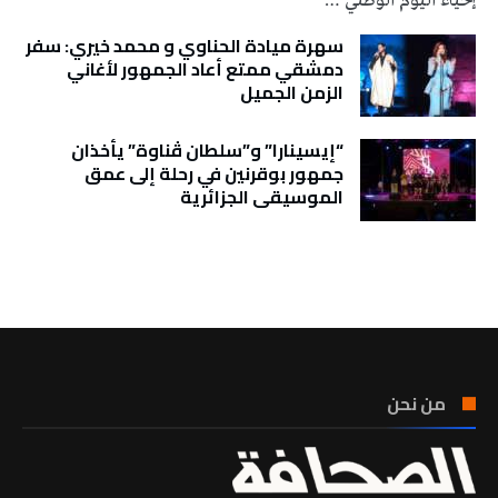
إحياء اليوم الوطني …
سهرة ميادة الحناوي و محمد خيري: سفر
دمشقي ممتع أعاد الجمهور لأغاني
الزمن الجميل
“إيسينارا” و”سلطان ڤناوة” يأخذان
جمهور بوقرنين في رحلة إلى عمق
الموسيقى الجزائرية
تونس الطقس
من نحن