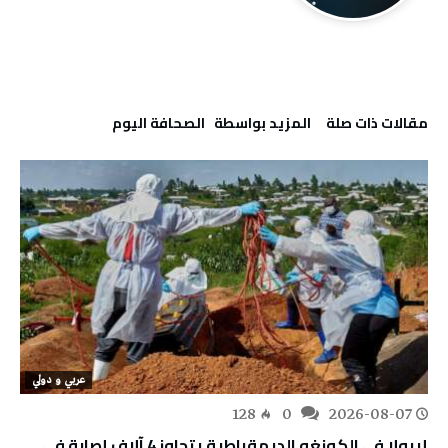
‫مقالات ذات صلة‬
‫‫المزيد بواسطة‬ ‬ ‭ ‬الصحافة‭ ‬اليوم
عربي و دولي
128
0
2026-08-07
إيبولا في الكونغو الديمقراطية يتجاوز 4 آلاف إصابة في