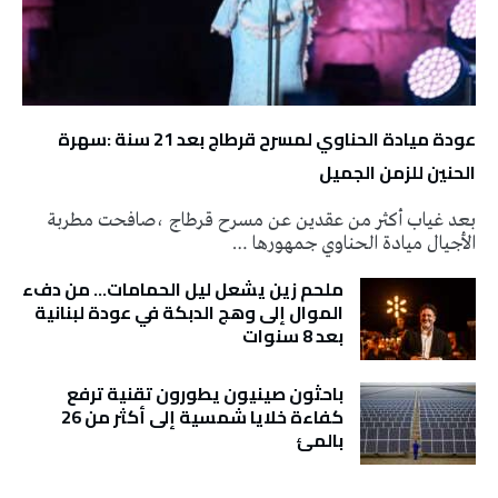
عودة ميادة الحناوي لمسرح قرطاج بعد 21 سنة :سهرة
الحنين للزمن الجميل
بعد غياب أكثر من عقدين عن مسرح قرطاج ،صافحت مطربة
الأجيال ميادة الحناوي جمهورها …
ملحم زين يشعل ليل الحمامات… من دفء
الموال إلى وهج الدبكة في عودة لبنانية
بعد 8 سنوات
باحثون صينيون يطورون تقنية ترفع
كفاءة خلايا شمسية إلى أكثر من 26
بالمئ