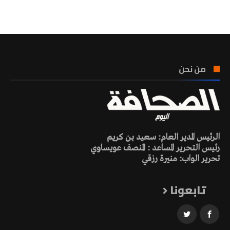
تونس الطقس
من نحن
الرئيس المدير العام: سعيد بن كريم
رئيس التحرير المساعد : المنصف عويساوي
تحرير الواب: منيرة رزقي
تابعونا