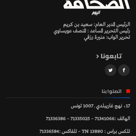
الرئيس المدير العام: سعيد بن كريم
رئيس التحرير المساعد : المنصف عويساوي
تحرير الواب: منيرة رزقي
تابعونا
اتصلوا بنا
17، نهج غاريبلدي ـ 1007 تونس
الهاتف :71341066 – 71335025 – 71336386
تلكس براس : 13880 TN – تلفاكس :71336584