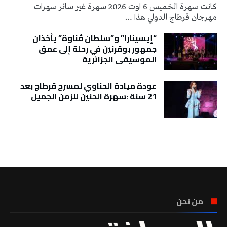
كانت سهرة الخميس 6 اوت 2026 سهرة غير سائر سهرات
مهرجان قرطاج الدولي هذا …
“إيسينارا” و”سلطان ڤناوة” يأخذان
جمهور بوقرنين في رحلة إلى عمق
الموسيقى الجزائرية
عودة ميادة الحناوي لمسرح قرطاج بعد
21 سنة :سهرة الحنين للزمن الجميل
تونس الطقس
من نحن