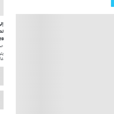
لم
28
‭ ‬الصحافة‭ ‬اليوم
يتو
غاية 31 أوت الجار