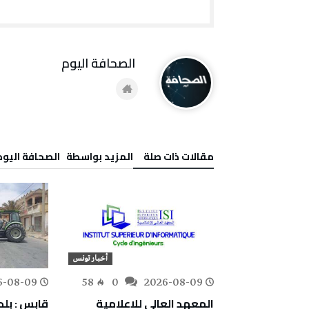
‭ ‬الصحافة‭ ‬اليوم
‫مقالات ذات صلة‬
‫‫المزيد بواسطة‬ ‬ ‭ ‬الصحافة‭ ‬اليوم
أخبار تونس
أخبار تونس
6-08-09
58
0
2026-08-09
140
0
جامعي سهلول
المعهد العالي للإعلامية
قابس : بل