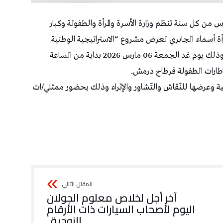
 الاحتفاء باليوم العالمي للمرأة الموافق لـ8 مارس من كل سنة تنظم وزارة الأسرة والمرأة والطفولة وكبار
رأة أسماء الجابري لعرض مشروع “الاستراتيجية الوطنية
للنهوض بريادة الأعمال النسائية في أفق 2030″، وذلك يوم غد الجمعة 06 مارس 2026 بداية من الساعة
ية وعرضها للنّقاش والتّشاور والإثراء وذلك بحضور ممثلي/ات
آخر أجل لخلاص معلوم الجولان
اليوم لأصحاب السيارات ذات الأرقام
الزوجية..