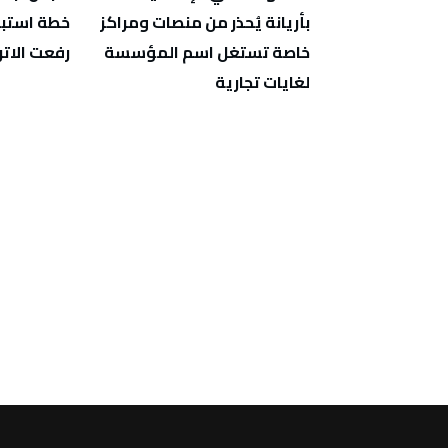
يؤمّن أكثر من 500 ألف عيادة
بأريانة يُحذر من منصات ومراكز
خطة استبا
خاصة تستغل اسم المؤسسة
رفعت الاتر
لغايات تجارية