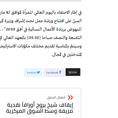
في إطار
السنّ على افتتاح ورشة عمل تحت إشراف وزيرة الم
التاسعة والنصف صباحا (09.30) بالمعهد العالي لإطارات الطفولة قرطاج درمش.
وسيتمّ بالمناسبة تقديم مختلف مكوّنات الاستراتيج
المتدخلين في المجال.
‫‫ شاركها‬
Twitter
Facebook
إيقاف شيخ يروج أوراقاً نقدية
مزيفة وسط السوق المركزية