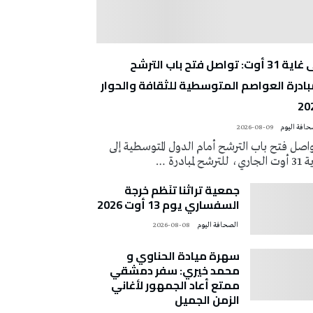
إلى غاية 31 أوت: تواصل فتح باب الترشح
بادرة العواصم المتوسطية للثقافة والحوار
20
2026-08-09
اصل فتح باب الترشح أمام الدول المتوسطية إلى
ي، للترشح لمبادرة …
جمعية تراثنا تنَظم خرجة
السفساري يوم 13 أوت 2026
‭ ‬الصحافة‭ ‬اليوم
2026-08-08
سهرة ميادة الحناوي و
محمد خيري: سفر دمشقي
ممتع أعاد الجمهور لأغاني
الزمن الجميل