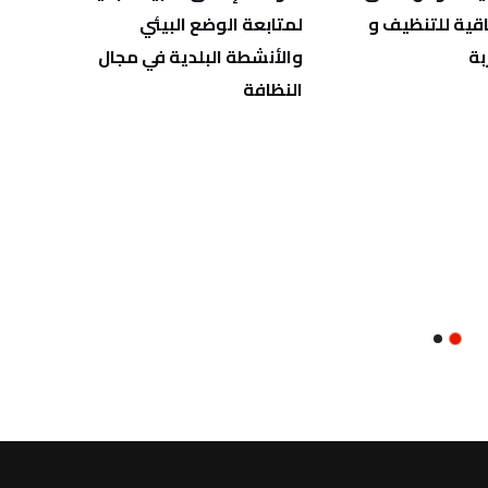
قية للتنظيف و
لمتابعة الوضع البيئي
غدا… إ
بة
والأنشطة البلدية في مجال
لتوحيد
النظافة
النسا