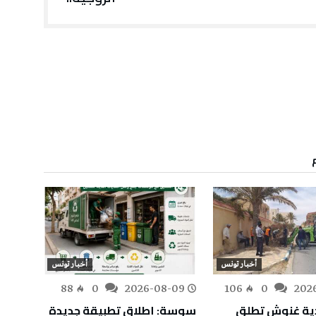
أخبار تونس
أخبار تونس
-09
88
0
2026-08-09
106
0
202
دية غنوش تطلق
سوسة: إطلاق تطبيقة جديدة
من الف