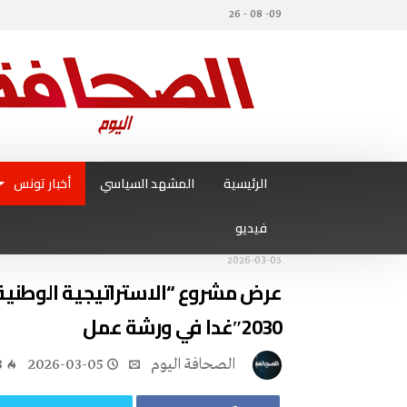
09- 08 - 26
الرئيسية
المشهد السياسي
أخبار تونس
فيديو
2026-03-05
عرض مشروع “الاستراتيجية الوطنية 
2030″غدا في ورشة عمل
‭ ‬الصحافة‭ ‬اليوم
2026-03-05
8