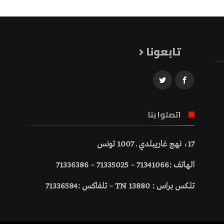
تابعونا
اتصلوا بنا
17، نهج غاريبلدي ـ 1007 تونس
الهاتف :71341066 – 71335025 – 71336386
تلكس براس : 13880 TN – تلفاكس :71336584