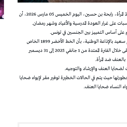
كشفت المسؤولة بالمرصد الوطني لمناهضة العنف ضدّ المرأة، رابحة بن حسين، اليوم الخميس 05 مارس 2026، أن
بات على غرار العودة المدرسية والأعياد وشهر رمضان.
ئم على أساس التمييز بين الجنسين في تونس.
وذكّرت بن حسين،خلال استضافتها في برنامج يوم سعيد بالإذاعة الوطنية، بأن الخط الأخضر 1899 الخاص
بالإنصات والإرشاد وتوجيه النساء ضحايا العنف تلقى خلال الفترة الممتدة من 1 جانفي 2025 إلى 31 ديسمبر
 لضحايا العنف والإرشاد والتوجيه.
ورتها حيث يتم في الحالات الخطيرة توفير مقر لإيواء ضحايا