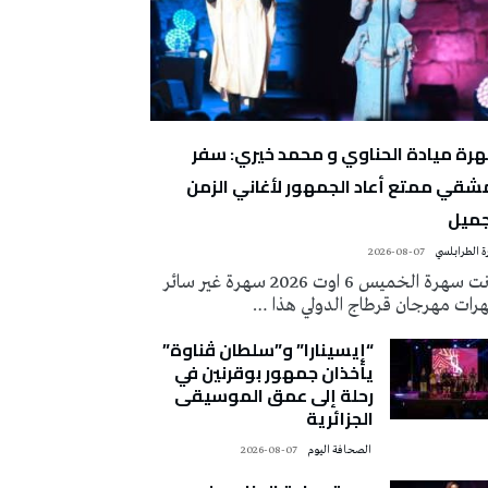
رة ميادة الحناوي و محمد خيري: سفر
شقي ممتع أعاد الجمهور لأغاني الزمن
جميل
 الطرابلسي
2026-08-07
كانت سهرة الخميس 6 اوت 2026 سهرة غير سائر
رات مهرجان قرطاج الدولي هذا …
“إيسينارا” و”سلطان ڤناوة”
يأخذان جمهور بوقرنين في
رحلة إلى عمق الموسيقى
الجزائرية
‭ ‬الصحافة‭ ‬اليوم
2026-08-07