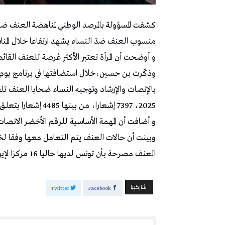
منسوب العنف ضدّ النساء يشهد ارتفاعا خلال المناس
و أوضحت أن المرأة تعتبر الأكثر عُرضة للعنف القا
2025، 7397 إشعارا، من بينها 4485 إشعارا يتعلق بالعنف ضد المرأة.
و أضافت أن المهمة الأساسية للرقم الأخضر الانصات
وبينت أن حالات العنف يتم التعامل معها وفقا لخط
العنف مصرحة بأن تونس لديها حاليا 16 مركزا لإيواء النساء ضحايا العنف.
‫‫ شاركها‬
Twitter
Facebook