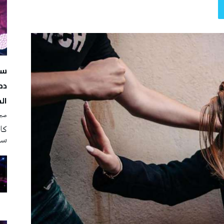
سه
دم
ال
صبرة
سه