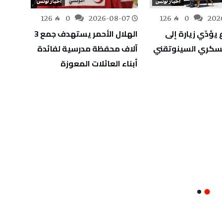
أخبار تونس
أخبار تونس
-07
126
0
2026-08-07
126
0
202
 يؤدّي زيارة إلى
الهلال الأحمر يستهدف جمع 3
وزير ا
عسكري السينوتقني
آلاف محفظة مدرسية لفائدة
إنجاز
أبناء العائلات المعوزة
للعاص