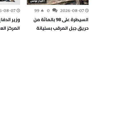
أخبار تونس
أخبار تونس
6-08-07
99
0
2026-08-07
160
0
تقييم أضرار غابة
السيطرة على 98 بالمائة من
وزير الدفاع
ا لإعادة
حريق جبل المرقب بسليانة
المركز ال