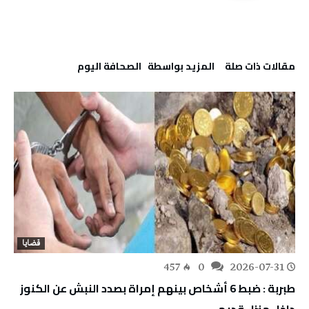
‫مقالات ذات صلة‬
‫‫المزيد بواسطة‬ ‬ ‭ ‬الصحافة‭ ‬اليوم
قضايا
457
0
2026-07-31
طبربة : ضبط 6 أشخاص بينهم إمراة بصدد النبش عن الكنوز