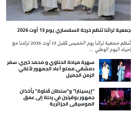
جمعية تراثنا تنَظم خرجة السفساري يوم 13 أوت 2026
تُنظم جمعية تراثنا يوم الخميس المقبل 13 أوت 2026 تزامنا مع
إحياء اليوم الوطني …
سهرة ميادة الحناوي و محمد خيري: سفر
دمشقي ممتع أعاد الجمهور لأغاني
الزمن الجميل
“إيسينارا” و”سلطان ڤناوة” يأخذان
جمهور بوقرنين في رحلة إلى عمق
الموسيقى الجزائرية
تونس الطقس