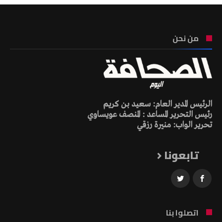
من نحن
الرئيس المدير العام: سعيد بن كريم
رئيس التحرير المساعد : المنصف عويساوي
تحرير الواب: منيرة رزقي
تابعونا
اتصلوا بنا