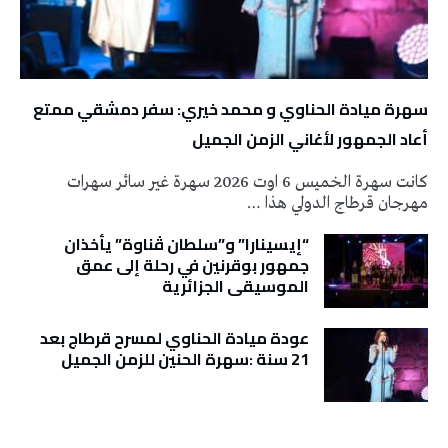
سهرة ميادة الحناوي و محمد خيري: سفر دمشقي ممتع
أعاد الجمهور لأغاني الزمن الجميل
كانت سهرة الخميس 6 اوت 2026 سهرة غير سائر سهرات
مهرجان قرطاج الدولي هذا …
“إيسينارا” و”سلطان ڤناوة” يأخذان
جمهور بوقرنين في رحلة إلى عمق
الموسيقى الجزائرية
عودة ميادة الحناوي لمسرح قرطاج بعد
21 سنة :سهرة الحنين للزمن الجميل
تونس الطقس