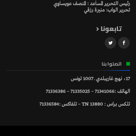
رئيس التحرير المساعد : المنصف عويساوي
تحرير الواب: منيرة رزقي
تابعونا
اتصلوا بنا
17، نهج غاريبلدي ـ 1007 تونس
الهاتف :71341066 – 71335025 – 71336386
تلكس براس : 13880 TN – تلفاكس :71336584