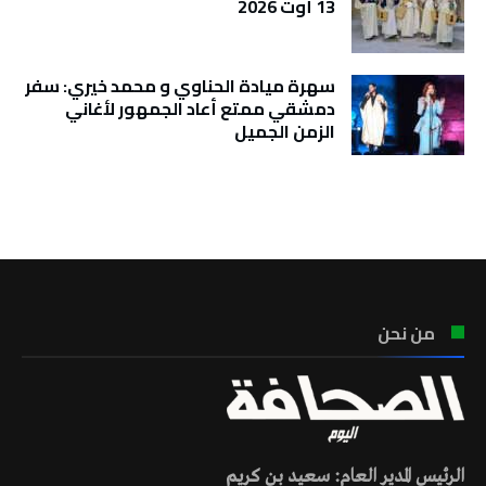
13 أوت 2026
سهرة ميادة الحناوي و محمد خيري: سفر
دمشقي ممتع أعاد الجمهور لأغاني
الزمن الجميل
تونس الطقس
من نحن
الرئيس المدير العام: سعيد بن كريم