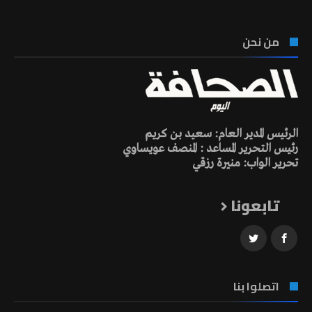
من نحن
الرئيس المدير العام: سعيد بن كريم
رئيس التحرير المساعد : المنصف عويساوي
تحرير الواب: منيرة رزقي
تابعونا
اتصلوا بنا