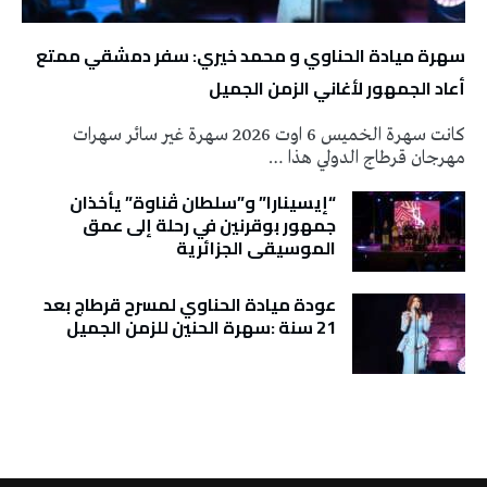
سهرة ميادة الحناوي و محمد خيري: سفر دمشقي ممتع
أعاد الجمهور لأغاني الزمن الجميل
كانت سهرة الخميس 6 اوت 2026 سهرة غير سائر سهرات
مهرجان قرطاج الدولي هذا …
“إيسينارا” و”سلطان ڤناوة” يأخذان
جمهور بوقرنين في رحلة إلى عمق
الموسيقى الجزائرية
عودة ميادة الحناوي لمسرح قرطاج بعد
21 سنة :سهرة الحنين للزمن الجميل
تونس الطقس