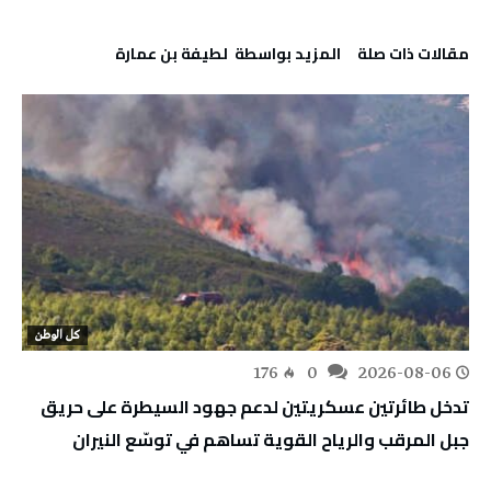
‫مقالات ذات صلة‬
‫‫المزيد بواسطة‬ ‬ لطيفة بن عمارة
كل الوطن
176
0
2026-08-06
تدخل طائرتين عسكريتين لدعم جهود السيطرة على حريق
جبل المرقب والرياح القوية تساهم في توسّع النيران