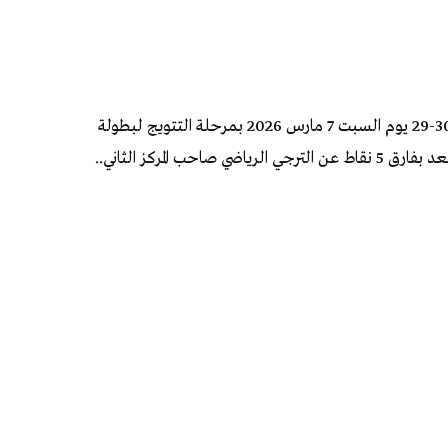
فاز النادي الإفريقي بصعوبة على النجم الساحلي 30-29 يوم السبت 7 مارس 2026 بمرحلة التتويج لبطولة