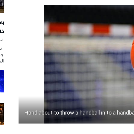
با
خلا
‭ ‬الصحافة‭ ‬اليوم
تم
جدي
ال
Hand about to throw a handball in to a handba