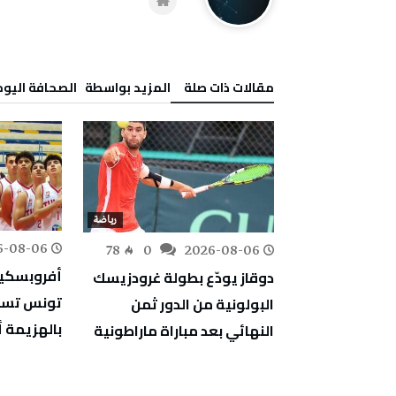
‫مقالات ذات صلة‬
‫‫المزيد بواسطة‬ ‬ ‭ ‬الصحافة‭ ‬اليوم
رياضة
رياضة
6-08-06
220
0
78
0
2026-08-06
ترجي الرياضي
دوقاز يودّع بطولة غرودزيسك
يتعادل مع الحزم السعودي 2-
تونس تست
البولونية من الدور ثمن
بالهزيمة أ
النهائي بعد مباراة ماراطونية