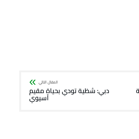
ة
دبي: شظية تودي بحياة مقيم
آسيوي