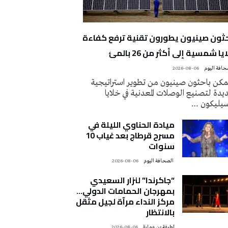
حثون صينيون يطورون تقنية ترفع كفاءة
يا شمسية إلى أكثر من 26 بالمئ
2026-08-06
كن باحثون صينيون من تطوير استراتيجية
دة لتصنيع الوصلات المعدنية في خلايا
سيليكون …
ميادة الحناوي الليلة في
مسرح قرطاج بعد غياب 10
سنوات
‭ ‬الصحافة‭ ‬اليوم
2026-08-06
“جاكرندا” لنزار السعيدي
بمهرجان الحمامات الدولي…
مركز النداء مرآة لجيل مثقل
بالانتظار
لطيفة بن عمارة
2026-08-06