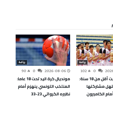
رياضة
رياضة
-05
90
0
2026-08-06
102
0
202
أفروبسكيت أقل من 18 سنة:
مونديال كرة اليد تحت 18 عاما:
آدم ال
هل مشاركتها
المنتخب التونسي ينهزم أمام
دورة إ
مام الكاميرون
نظيره الكرواتي 23-33
ويقتر
الأول