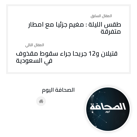
طقس الليلة : مغيم جزئيا مع امطار
متفرقة
قتيلان و12 جريحا جراء سقوط مقذوف
في السعودية
‭ ‬الصحافة‭ ‬اليوم