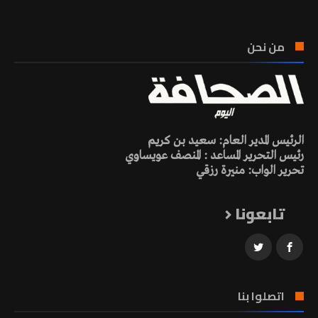
من نحن
الرئيس المدير العام: سعيد بن كريم
رئيس التحرير المساعد : المنصف عويساوي
تحرير الواب: منيرة رزقي
تابعونا
اتصلوا بنا