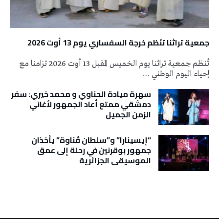
جمعية تراثنا تنَظم خرجة السفساري يوم 13 أوت 2026
تُنظم جمعية تراثنا يوم الخميس المقبل 13 أوت 2026 تزامنا مع
إحياء اليوم الوطني …
سهرة ميادة الحناوي و محمد خيري: سفر
دمشقي ممتع أعاد الجمهور لأغاني
الزمن الجميل
“إيسينارا” و”سلطان ڤناوة” يأخذان
جمهور بوقرنين في رحلة إلى عمق
الموسيقى الجزائرية
تونس الطقس