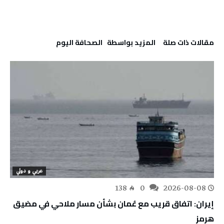
‫مقالات ذات صلة‬
‫‫المزيد بواسطة‬ ‬ ‭ ‬الصحافة‭ ‬اليوم
عربي و دولي
138
0
2026-08-08
إيران: اتفاق قريب مع عُمان بشأن مسار ملاحي في مضيق
هرمز