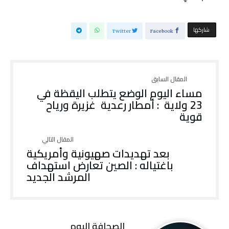
‫‫ شاركها‬
Twitter
Facebook
مساء اليوم الوضع يتطلب اليقظة في
23 ولاية : أمطار رعدية غزيرة ورياح
قوية
بعد تهديدات صهيونية وأمريكية
باغتياله : الصين تعارض استهداف
المرشد الجديد
‭ ‬الصحافة‭ ‬اليوم