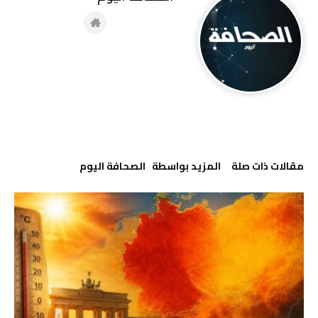
‫مقالات ذات صلة‬
‫‫المزيد بواسطة‬ ‬ ‭ ‬الصحافة‭ ‬اليوم