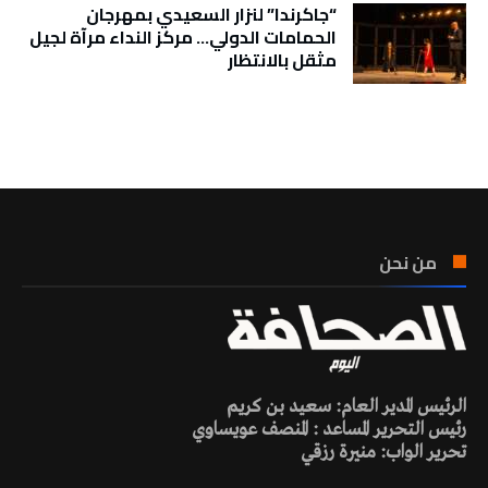
“جاكرندا” لنزار السعيدي بمهرجان
الحمامات الدولي… مركز النداء مرآة لجيل
مثقل بالانتظار
تونس الطقس
من نحن
الرئيس المدير العام: سعيد بن كريم
رئيس التحرير المساعد : المنصف عويساوي
تحرير الواب: منيرة رزقي