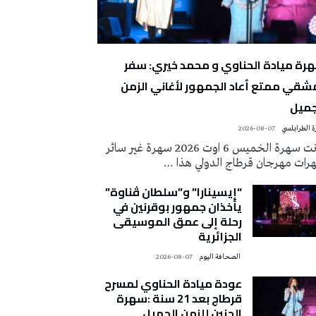
رة ميادة الحناوي و محمد خيري: سفر
شقي ممتع أعاد الجمهور لأغاني الزمن
جميل
 الطرابلسي
2026-08-07
كانت سهرة الخميس 6 اوت 2026 سهرة غير سائر
رات مهرجان قرطاج الدولي هذا …
“إيسينارا” و”سلطان ڤناوة”
يأخذان جمهور بوقرنين في
رحلة إلى عمق الموسيقى
الجزائرية
‭ ‬الصحافة‭ ‬اليوم
2026-08-07
عودة ميادة الحناوي لمسرح
قرطاج بعد 21 سنة :سهرة
الحنين للزمن الجميل