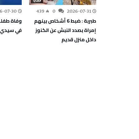
قضايا
قضايا
6-07-30
439
0
2026-07-31
276
0
خل نزل
طبربة : ضبط 6 أشخاص بينهم
وفاة طفلة
وزتهما 7 أكياس من مخدر
إمراة بصدد النبش عن الكنوز
في سيدي ب
داخل منزل قديم