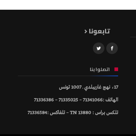
تابعونا
اتصلوا بنا
17، نهج غاريبلدي ـ 1007 تونس
الهاتف :71341066 – 71335025 – 71336386
تلكس براس : 13880 TN – تلفاكس :71336584