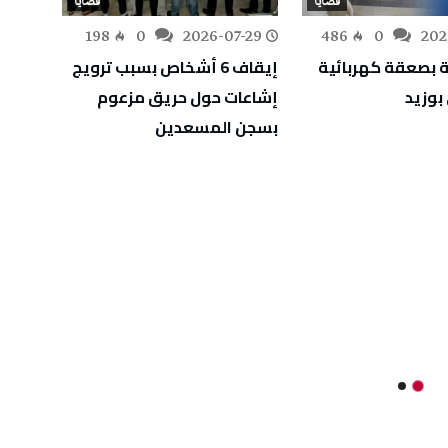
قضايا
قضايا
-28
198
0
2026-07-29
486
0
202
 بصعقة كهربائية
إيقاف 6 أشخاص بسبب ترويج
الإطا
وزيد
إشاعات حول حريق مزعوم
تبييض
بسجن المسعدين