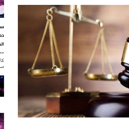
سه
دم
ال
صبرة
سه