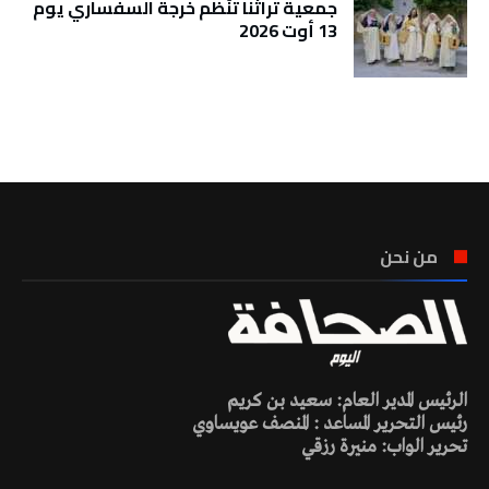
جمعية تراثنا تنَظم خرجة السفساري يوم
13 أوت 2026
تونس الطقس
من نحن
الرئيس المدير العام: سعيد بن كريم
رئيس التحرير المساعد : المنصف عويساوي
تحرير الواب: منيرة رزقي