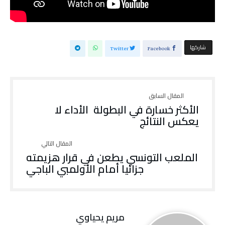
‫‫ شاركها‬
Twitter
Facebook
‬يعكس‭ ‬النتائج
الملعب التونسي يطعن في قرار هزيمته
جزائيا أمام الأولمبي الباجي
مريم يحياوي