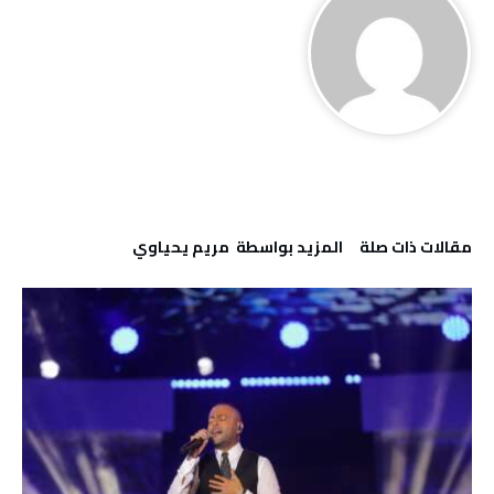
‫مقالات ذات صلة‬
‫‫المزيد بواسطة‬ ‬ مريم يحياوي