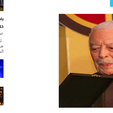
با
خلا
‭ ‬الصحافة‭ ‬اليوم
تم
جدي
ال