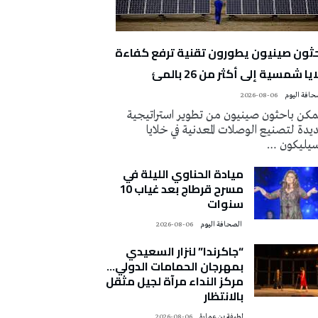
حثون صينيون يطورون تقنية ترفع كفاءة
يا شمسية إلى أكثر من 26 بالمئ
2026-08-06
كن باحثون صينيون من تطوير استراتيجية
دة لتصنيع الوصلات المعدنية في خلايا
سيليكون …
ميادة الحناوي الليلة في
مسرح قرطاج بعد غياب 10
سنوات
‭ ‬الصحافة‭ ‬اليوم
2026-08-06
“جاكرندا” لنزار السعيدي
بمهرجان الحمامات الدولي…
مركز النداء مرآة لجيل مثقل
بالانتظار
لطيفة بن عمارة
2026-08-06