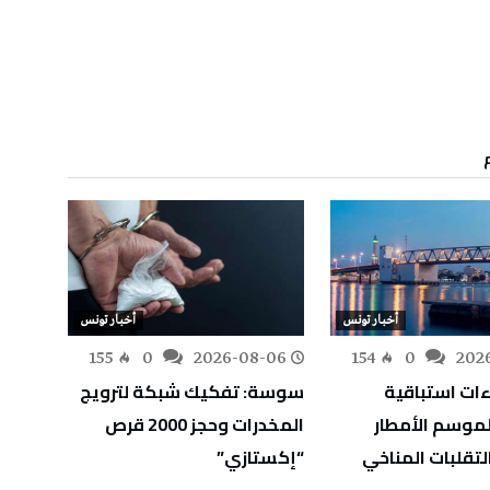
أخبار تونس
أخبار تونس
-06
155
0
2026-08-06
154
0
202
اءات استباقية
سوسة: تفكيك شبكة لترويج
وزير 
لموسم الأمطار
المخدرات وحجز 2000 قرص
التوج
لتقلبات المناخي
“إكستازي”
جديدة
الاقت