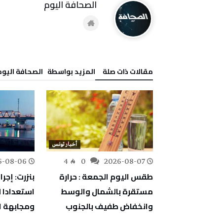
‭ ‬الصحافة‭ ‬اليوم
‫مقالات ذات صلة‬
‫‫المزيد بواسطة‬ ‬ ‭ ‬الصحافة‭ ‬اليوم
أخبار تونس
أخبار تونس
6-08-06
4
0
2026-08-07
188
0
ع أشغال صيانة
طقس اليوم الجمعة : حرارة
بنزرت: إجر
ياه الأمطار
مستقرة بالشمال والوسط
استعدادا 
حلول الخريف
وانخفاض طفيف بالجنوب
ومجابهة ا