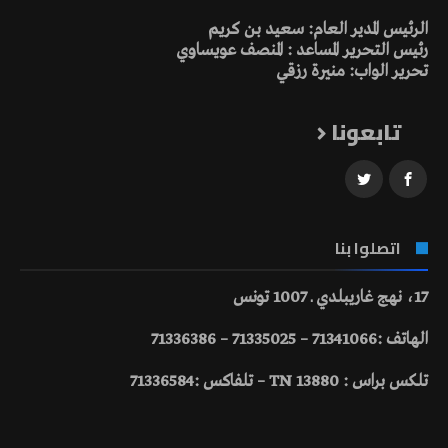
الرئيس المدير العام: سعيد بن كريم
رئيس التحرير المساعد : المنصف عويساوي
تحرير الواب: منيرة رزقي
تابعونا
اتصلوا بنا
17، نهج غاريبلدي ـ 1007 تونس
الهاتف :71341066 – 71335025 – 71336386
تلكس براس : 13880 TN – تلفاكس :71336584