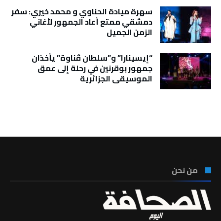
سهرة ميادة الحناوي و محمد خيري: سفر
دمشقي ممتع أعاد الجمهور لأغاني
الزمن الجميل
“إيسينارا” و”سلطان ڤناوة” يأخذان
جمهور بوقرنين في رحلة إلى عمق
الموسيقى الجزائرية
تونس الطقس
من نحن