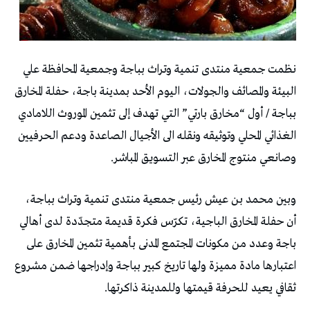
نظمت جمعية منتدى تنمية وتراث بباجة وجمعية المحافظة علي
البيئة والمصائف والجولات، اليوم الأحد بمدينة باجة، حفلة المخارق
بباجة / أول “مخارق بارتي” التي تهدف إلى تثمين الموروث اللامادي
الغذائي المحلي وتوثيقه ونقله الى الأجيال الصاعدة ودعم الحرفيين
وصانعي منتوج المخارق عبر التسويق المباشر.
وبين محمد بن عيش رئيس جمعية منتدى تنمية وتراث بباجة،
أن حفلة المخارق الباجية، تكرّس فكرة قديمة متجدّدة لدى أهالي
باجة وعدد من مكونات المجتمع المدنى بأهمية تثمين المخارق على
اعتبارها مادة مميزة ولها تاريخ كبير بباجة وإدراجها ضمن مشروع
ثقافي يعيد للحرفة قيمتها وللمدينة ذاكرتها.