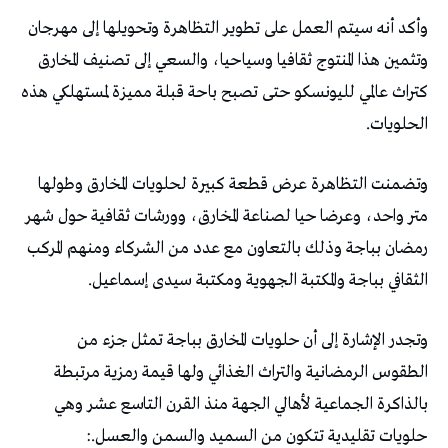
وأكد أنه سيتم العمل على تطوير التظاهرة وتحويلها إلى مهرجان
وتثمين هذا المنتوج ثقافيا وسياحيا، والسعي إلى تصنيف المخارق
كتراث عالمي لليونسكو حتى تصبح باحة قبلة مميزة لمستهلكي هذه
الحلويات.
وتضمنت التظاهرة عرض قطعة كبيرة لحلويات المخارق وطولها
متر واحد، وعرضا حيا لصناعة المخارق، وورشات ثقافية حول شهر
رمضان بباجة وذلك بالتعاون مع عدد من الشركاء ومنهم المركب
الثقافي بباجة والمكتبة الجهوية ومكتبة سيدى إسماعيل.
وتجدر الإشارة إلى أن حلويات المخارق بباجة تمثل جزء من
الطقوس الرمضانية والتراث الغذائي ولها قيمة رمزية مرتبطة
بالذاكرة الجماعية لأهالي الجهة منذ القرن التاسع عشر وهي
حلويات تقليدية تتكون من السميد والسمن والعسل.: