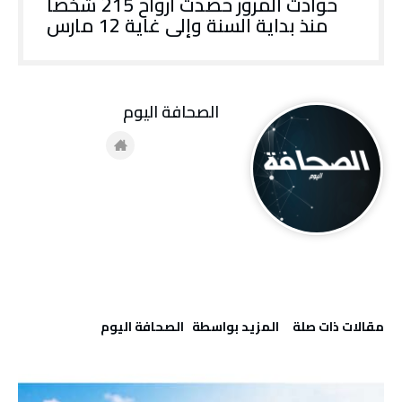
حوادث المرور حصدت أرواح 215 شخصا
منذ بداية السنة وإلى غاية 12 مارس
‭ ‬الصحافة‭ ‬اليوم
‫مقالات ذات صلة‬
‫‫المزيد بواسطة‬ ‬ ‭ ‬الصحافة‭ ‬اليوم