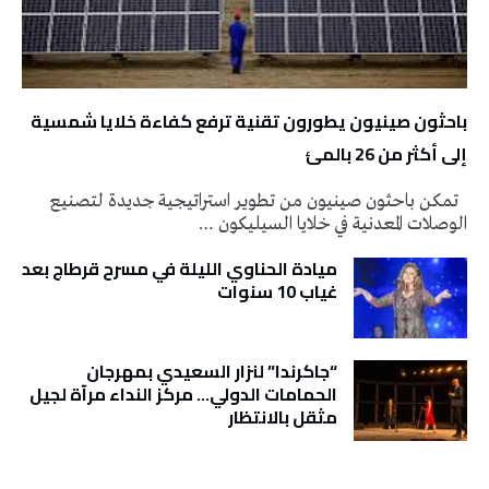
باحثون صينيون يطورون تقنية ترفع كفاءة خلايا شمسية
إلى أكثر من 26 بالمئ
تمكن باحثون صينيون من تطوير استراتيجية جديدة لتصنيع
الوصلات المعدنية في خلايا السيليكون …
ميادة الحناوي الليلة في مسرح قرطاج بعد
غياب 10 سنوات
“جاكرندا” لنزار السعيدي بمهرجان
الحمامات الدولي… مركز النداء مرآة لجيل
مثقل بالانتظار
تونس الطقس