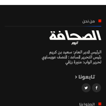
من نحن
الرئيس المدير العام: سعيد بن كريم
رئيس التحرير المساعد : المنصف عويساوي
تحرير الواب: منيرة رزقي
تابعونا
اتصلوا بنا