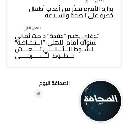
وزارة الأسرة تحذّر من ألعاب أطفال
خطرة على الصحة والسلامة
توغاي يكسر “عقدة” دامت ثماني
سنوات أمام الأهلي: “انــتـفـاضة”
الـشــوط الـــثـــانــــي تــنــعــــش
حــظــوظ الــــتـــــرجـــــي
‭ ‬الصحافة‭ ‬اليوم