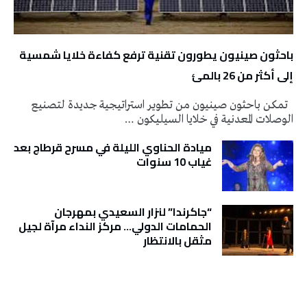
باحثون صينيون يطورون تقنية ترفع كفاءة خلايا شمسية
إلى أكثر من 26 بالمئ
تمكن باحثون صينيون من تطوير استراتيجية جديدة لتصنيع
الوصلات المعدنية في خلايا السيليكون …
ميادة الحناوي الليلة في مسرح قرطاج بعد
غياب 10 سنوات
“جاكرندا” لنزار السعيدي بمهرجان
الحمامات الدولي… مركز النداء مرآة لجيل
مثقل بالانتظار
تونس الطقس