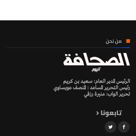
تونس الطقس
من نحن
الرئيس المدير العام: سعيد بن كريم
رئيس التحرير المساعد : المنصف عويساوي
تحرير الواب: منيرة رزقي
تابعونا