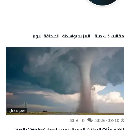
‫مقالات ذات صلة‬
‫‫المزيد بواسطة‬ ‬ ‭ ‬الصحافة‭ ‬اليوم
عربي و دولي
63
0
2026-08-10
إلغاء مئات الرحلات الجوية بسبب إعصار ‘دولفين’ بالصين