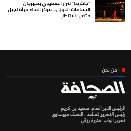
“جاكرندا” لنزار السعيدي بمهرجان
الحمامات الدولي… مركز النداء مرآة لجيل
مثقل بالانتظار
تونس الطقس
من نحن
الرئيس المدير العام: سعيد بن كريم
رئيس التحرير المساعد : المنصف عويساوي
تحرير الواب: منيرة رزقي