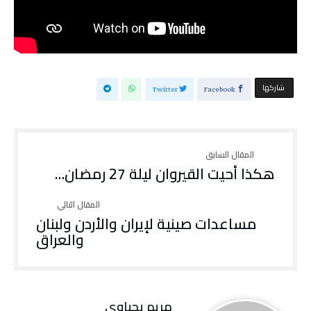
‫‫ شاركها‬
Twitter
Facebook
هكذا أحيت القيروان ليلة 27 رمضان…
مساعدات صينية لإيران والأردن ولبنان
والعراق
مريم يحياوي