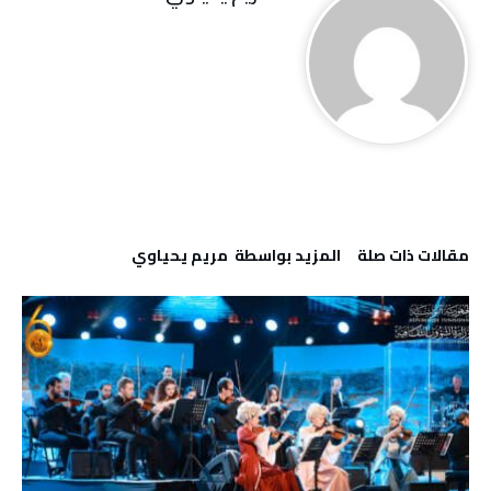
‫مقالات ذات صلة‬
‫‫المزيد بواسطة‬ ‬ مريم يحياوي