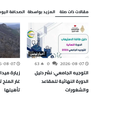
‫مقالات ذات صلة‬
‫‫المزيد بواسطة‬ ‬ ‭ ‬الصحافة‭ ‬اليوم
أخبار تونس
أخبار تونس
6-08-07
63
0
2026-08-07
129
0
معة : حرارة
التوجيه الجامعي: نشر دليل
زيارة ميدان
ال والوسط
الدورة النهائية للمقاعد
غار الملح ت
 بالجنوب
والشغورات
تأهيلها