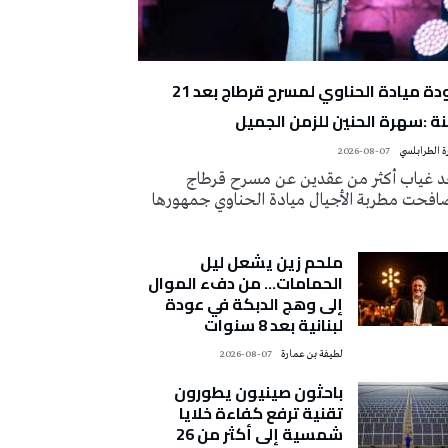
عودة ميادة الحناوي لمسرح قرطاج بعد 21
ة :سهرة الحنين للزمن الجميل
 الطرابلسي
2026-08-07
د غياب أكثر من عقدين عن مسرح قرطاج
افحت مطربة الأجيال ميادة الحناوي جمهورها
ملحم زين يشعل ليل
الحمامات… من دفء الموال
إلى وهج الدبكة في عودة
لبنانية بعد 8 سنوات
لطيفة بن عمارة
2026-08-07
باحثون صينيون يطورون
تقنية ترفع كفاءة خلايا
شمسية إلى أكثر من 26