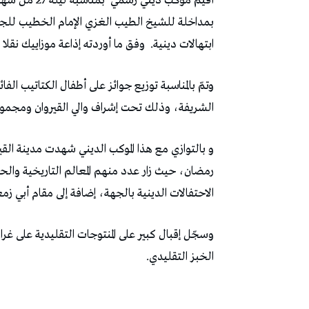
أقيم موكب دي
بمداخلة للشيخ الطيب الغزي الإمام الخطيب للجامع
ابتهالات دينية. وفق ما أوردته إذاعة موزاييك نقلا 
وتمّ بالمناسبة توزيع جوائز على أطفال الكتاتيب الف
الشريفة، وذلك تحت إشراف والي القيروان ومجموعة
رمضان، حيث زار عدد منهم المعالم التاريخية والحض
الاحتفالات الدينية بالجهة، إضافة إلى مقام أبي زم
وسجّل إقبال كبير على المنتوجات التقليدية على غرار
الخبز التقليدي.