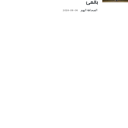
بالمئ
‭ ‬الصحافة‭ ‬اليوم
2026-08-06
تونس الطقس