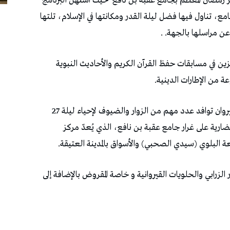
ني رسمي بمناسبة ليلة 27 من شهر رمضان المعظم بجامع عقبة بن نافع حيث استُهلّ البرنامج
، تناول فيها فضل ليلة القدر ومكانتها في الإسلام، تلتها
عن مراسلها بالجهة. .
ائزين في مسابقات حفظ القرآن الكريم والأحاديث النبوية
 من الإطارات الدينية.
و بالتوازي مع هذا الموكب الديني شهدت مدينة القيروان توافد عدد مهم من الزوار والضيوف لإحياء ليلة 27
ارية على غرار جامع عقبة بن نافع، الذي يُعدّ مركز
عة البلوي (سيدي الصحبي) والأسواق بالمدينة العتيقة.
 الزرابي والحلويات القيروانية و خاصة المقروض بالإضافة إلى