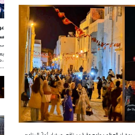
سن
صبرة
بع
،ص
…