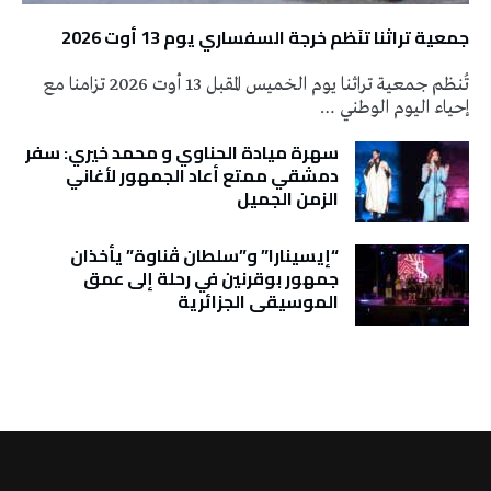
جمعية تراثنا تنَظم خرجة السفساري يوم 13 أوت 2026
تُنظم جمعية تراثنا يوم الخميس المقبل 13 أوت 2026 تزامنا مع
إحياء اليوم الوطني …
سهرة ميادة الحناوي و محمد خيري: سفر
دمشقي ممتع أعاد الجمهور لأغاني
الزمن الجميل
“إيسينارا” و”سلطان ڤناوة” يأخذان
جمهور بوقرنين في رحلة إلى عمق
الموسيقى الجزائرية
تونس الطقس