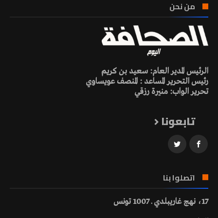
من نحن
الرئيس المدير العام: سعيد بن كريم
رئيس التحرير المساعد : المنصف عويساوي
تحرير الواب: منيرة رزقي
تابعونا
اتصلوا بنا
17، نهج غاريبلدي ـ 1007 تونس