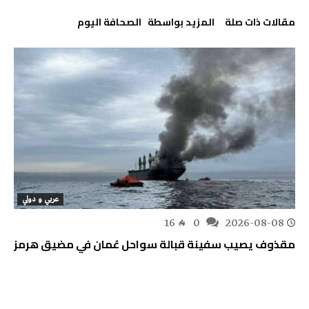
‫مقالات ذات صلة‬
‫‫المزيد بواسطة‬ ‬ ‭ ‬الصحافة‭ ‬اليوم
عربي و دولي
16
0
2026-08-08
مقذوف يصيب سفينة قبالة سواحل عُمان في مضيق هرمز