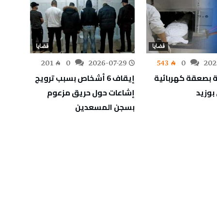
قضايا
قضايا
-28
201
0
2026-07-29
543
0
202
 بصعقة كهربائية
إيقاف 6 أشخاص بسبب ترويج
الإطا
وزيد
إشاعات حول حريق مزعوم
تبييض
بسجن المسعدين