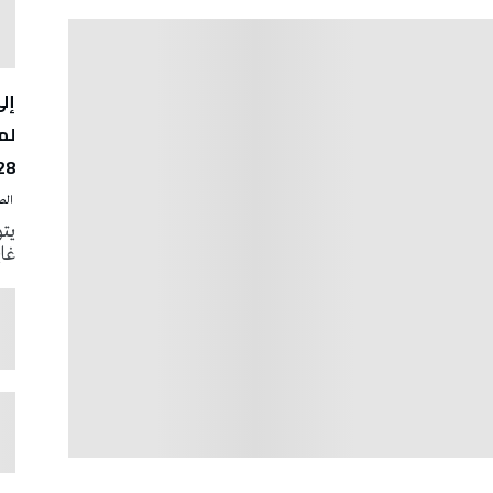
لم
28
‭ ‬الصحافة‭ ‬اليوم
يتو
غاية 31 أوت الجار