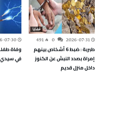
قضايا
قضايا
6-07-30
491
0
2026-07-31
279
0
خل نزل
طبربة : ضبط 6 أشخاص بينهم
وفاة طفلة
وزتهما 7 أكياس من مخدر
إمراة بصدد النبش عن الكنوز
في سيدي ب
داخل منزل قديم