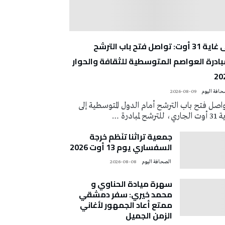
إلى غاية 31 أوت: تواصل فتح باب الترشح
بادرة العواصم المتوسطية للثقافة والحوار
20
2026-08-09
اصل فتح باب الترشح أمام الدول المتوسطية إلى
ي، للترشح لمبادرة …
جمعية تراثنا تنَظم خرجة
السفساري يوم 13 أوت 2026
‭ ‬الصحافة‭ ‬اليوم
2026-08-08
سهرة ميادة الحناوي و
محمد خيري: سفر دمشقي
ممتع أعاد الجمهور لأغاني
الزمن الجميل