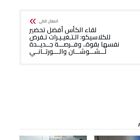
‬للكلاسيكو: الـتـغيـيـرات تـفرض
نفسها بقوة.. وفــرصـــة جــديــدة
لـــشـــوشـــان والــــورتــانــي