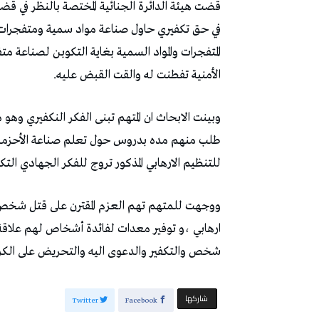
في حق تكفيري حاول صناعة مواد سمية ومتفجرا
المتفجرات والمواد السمية بغاية التكوبن لصناعة مت
الأمنية تفطنت له والقت القبض عليه.
وبينت الابحاث ان المتهم تبنى الفكر النكفيري وه
طلب منهم مده بدروس حول تعلم صناعة الأحزمة ال
للتنظيم الارهابي المذكور تروج للفكر الجهادي التك
ووجهت للمتهم تهم العزم المقترن على قتل شخص 
ارهابي ،و توفير معدات لفائدة أشخاص لهم علاقة 
شخص والتكفير والدعوى اليه والتحريض على الكراه
‫‫ شاركها‬
Twitter
Facebook