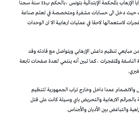
قضت هيئة الدائرة الجنائية المختصة بالنظر في قضايا الإرهاب بالمحكمة الإبتدائية بتونس ،بالحكم ب11 سنة سجنا
ت حيث دخل الى حسابات مشفرة ومتخصصة في تعلم صناعة
فجرات لاستعمالها لاحقا في عمليات ارهابية الا ان الوحدات
و من مبايعي تنظيم داعش الإرهابي ويتواصل مع قادته وقد
ناسفة والمتفجرات ،كما تبين أنه ينتمي لعدة صفحات تابعة
فيري.
والانضمام عمدا داخل وخارج تراب الجمهورية لتنظيم
بالجرائم الارهابية والتحريض باي وسيلة كانت على قتل
ية والتباغض بين الأديان والأجناس.