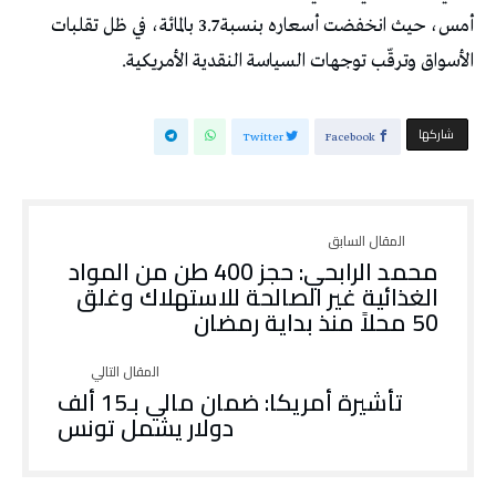
أمس، حيث انخفضت أسعاره بنسبة 3.7 بالمائة، في ظل تقلبات
الأسواق وترقّب توجهات السياسة النقدية الأمريكية.
‫‫ شاركها‬
Twitter
Facebook
محمد الرابحي: حجز 400 طن من المواد
الغذائية غير الصالحة للاستهلاك وغلق
50 محلاً منذ بداية رمضان
تأشيرة أمريكا: ضمان مالي بـ15 ألف
دولار يشمل تونس