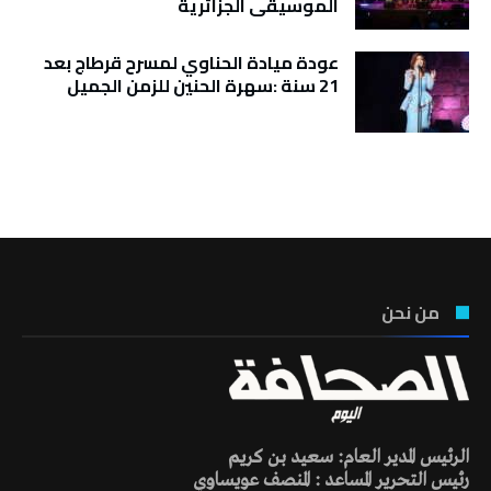
الموسيقى الجزائرية
عودة ميادة الحناوي لمسرح قرطاج بعد
21 سنة :سهرة الحنين للزمن الجميل
تونس الطقس
من نحن
الرئيس المدير العام: سعيد بن كريم
رئيس التحرير المساعد : المنصف عويساوي