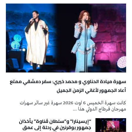
سهرة ميادة الحناوي و محمد خيري: سفر دمشقي ممتع
أعاد الجمهور لأغاني الزمن الجميل
كانت سهرة الخميس 6 اوت 2026 سهرة غير سائر سهرات
مهرجان قرطاج الدولي هذا …
“إيسينارا” و”سلطان ڤناوة” يأخذان
جمهور بوقرنين في رحلة إلى عمق