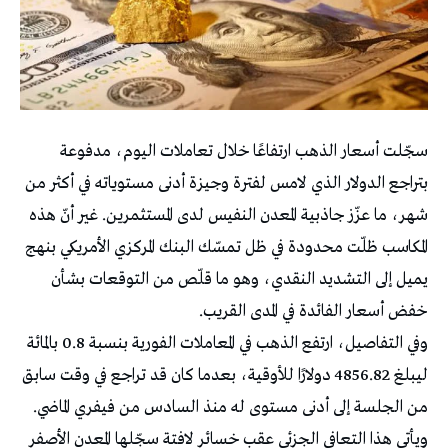
سجّلت أسعار الذهب ارتفاعًا خلال تعاملات اليوم، مدفوعة
بتراجع الدولار الذي لامس لفترة وجيزة أدنى مستوياته في أكثر من
شهر، ما عزّز جاذبية المعدن النفيس لدى المستثمرين. غير أنّ هذه
المكاسب ظلّت محدودة في ظل تمسّك البنك المركزي الأمريكي بنهج
يميل إلى التشديد النقدي، وهو ما قلّص من التوقعات بشأن
خفض أسعار الفائدة في المدى القريب.
وفي التفاصيل، ارتفع الذهب في المعاملات الفورية بنسبة 0.8 بالمائة
ليبلغ 4856.82 دولارًا للأوقية، بعدما كان قد تراجع في وقت سابق
من الجلسة إلى أدنى مستوى له منذ السادس من فيفري الماضي.
ويأتي هذا التعافي الجزئي عقب خسائر لافتة سجّلها المعدن الأصفر