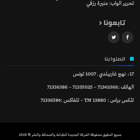
تحرير الواب: منيرة رزقي
تابعونا
اتصلوا بنا
17، نهج غاريبلدي ـ 1007 تونس
الهاتف :71341066 – 71335025 – 71336386
تلكس براس : 13880 TN – تلفاكس :71336584
جميع الحقوق محفوظة الشركة الجديدة للطباعة والصحافة والنشر © 2026