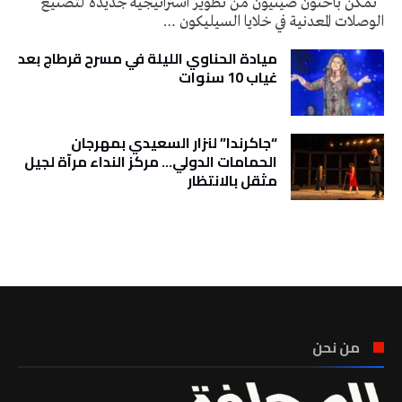
تمكن باحثون صينيون من تطوير استراتيجية جديدة لتصنيع
الوصلات المعدنية في خلايا السيليكون …
ميادة الحناوي الليلة في مسرح قرطاج بعد
غياب 10 سنوات
“جاكرندا” لنزار السعيدي بمهرجان
الحمامات الدولي… مركز النداء مرآة لجيل
مثقل بالانتظار
تونس الطقس
من نحن