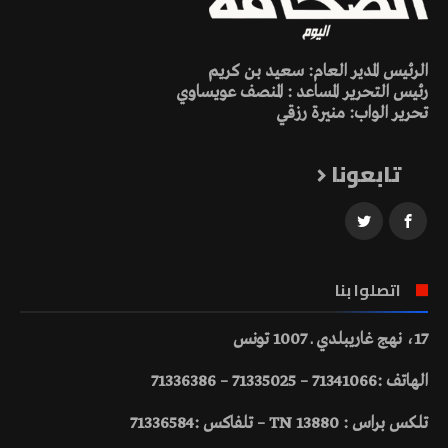
الرئيس المدير العام: سعيد بن كريم
رئيس التحرير المساعد : المنصف عويساوي
تحرير الواب: منيرة رزقي
تابعونا
اتصلوا بنا
17، نهج غاريبلدي ـ 1007 تونس
الهاتف :71341066 – 71335025 – 71336386
تلكس براس : 13880 TN – تلفاكس :71336584