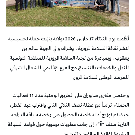
نُظّمت يوم الثلاثاء 17 مارس 2026 بولاية بنزرت حملة تحسيسية
لنشر ثقافة السلامة المرورية، بإشراف والي الجهة سالم بن
يعقوب، وبمبادرة من لجنة السلامة المرورية للمنظمة التونسية
للنقل والخدمات بالتنسيق مع الفرع الإقليمي للشمال الشرقي
للمرصد الوطني لسلامة المرور.
واحتضن مفترق صابوران على الطريق الوطنية عدد 11 فعاليات
الحملة، تزامناً مع عطلة نصف الثلاثي الثاني واقتراب عيد الفطر،
حيث تم توزيع أدلة خاصة بالحصول على رخصة سياقة الدراجة
النارية صنف “أأ”، إلى جانب مطويات توعوية حول قواعد السياقة
الرشيدة لفائدة السائقين والمترجلين.