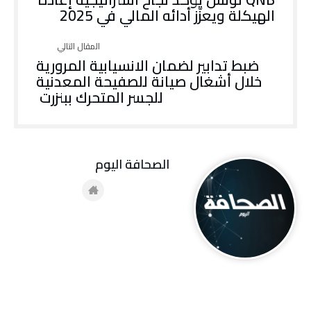
الهيكلة ويعزّز أدائه المالي في 2025
ضبط تدابير لضمان الانسيابية المرورية
خلال أشغال صيانة للصفيحة المعدنية
للجسر المتحرك ببنزرت
‭ ‬الصحافة‭ ‬اليوم