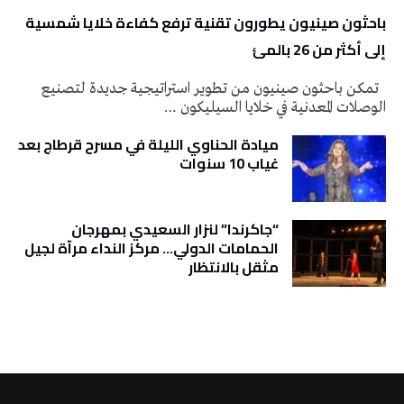
باحثون صينيون يطورون تقنية ترفع كفاءة خلايا شمسية
إلى أكثر من 26 بالمئ
تمكن باحثون صينيون من تطوير استراتيجية جديدة لتصنيع
الوصلات المعدنية في خلايا السيليكون …
ميادة الحناوي الليلة في مسرح قرطاج بعد
غياب 10 سنوات
“جاكرندا” لنزار السعيدي بمهرجان
الحمامات الدولي… مركز النداء مرآة لجيل
مثقل بالانتظار
تونس الطقس