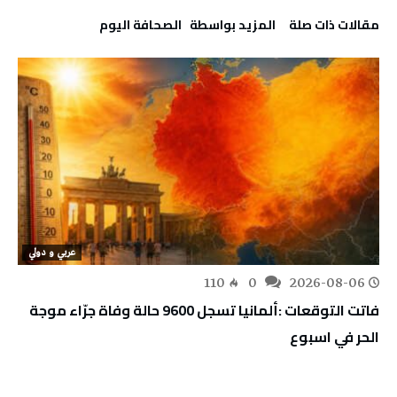
‫مقالات ذات صلة‬
‫‫المزيد بواسطة‬ ‬ ‭ ‬الصحافة‭ ‬اليوم
عربي و دولي
110
0
2026-08-06
فاتت التوقعات :ألمانيا تسجل 9600 حالة وفاة جرّاء موجة
الحر في اسبوع