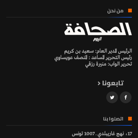
من نحن
الرئيس المدير العام: سعيد بن كريم
رئيس التحرير المساعد : المنصف عويساوي
تحرير الواب: منيرة رزقي
تابعونا
اتصلوا بنا
17، نهج غاريبلدي ـ 1007 تونس