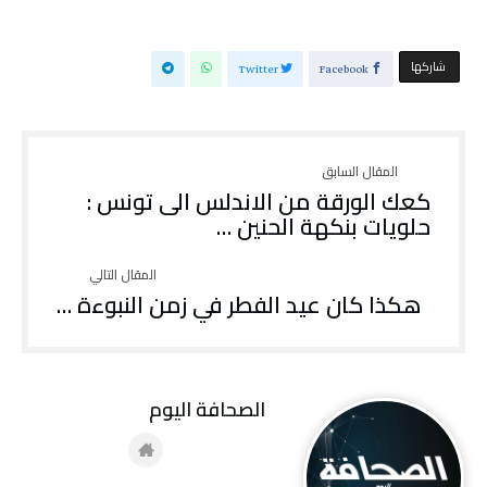
‫‫ شاركها‬
Twitter
Facebook
كعك الورقة من الاندلس الى تونس :
حلويات بنكهة الحنين …
هكذا كان عيد الفطر في زمن النبوءة …
‭ ‬الصحافة‭ ‬اليوم