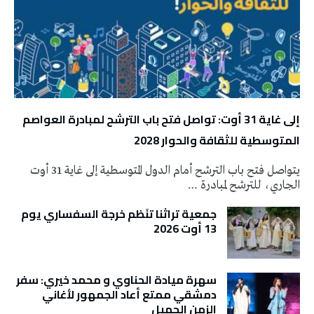
إلى غاية 31 أوت: تواصل فتح باب الترشح لمبادرة العواصم
المتوسطية للثقافة والحوار 2028
يتواصل فتح باب الترشح أمام الدول المتوسطية إلى غاية 31 أوت
الجاري، للترشح لمبادرة …
جمعية تراثنا تنَظم خرجة السفساري يوم
13 أوت 2026
سهرة ميادة الحناوي و محمد خيري: سفر
دمشقي ممتع أعاد الجمهور لأغاني
الزمن الجميل