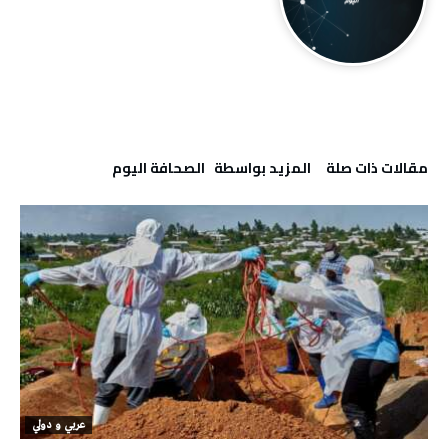
‫مقالات ذات صلة‬
‫‫المزيد بواسطة‬ ‬ ‭ ‬الصحافة‭ ‬اليوم
عربي و دولي