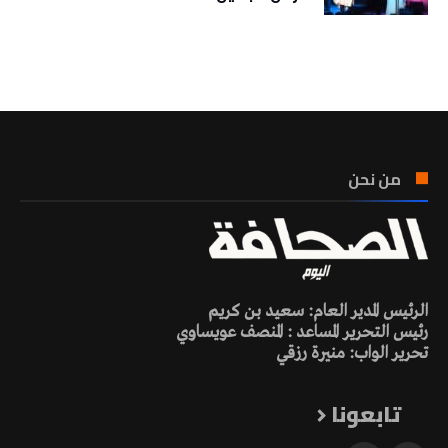
تونس الطقس
من نحن
الرئيس المدير العام: سعيد بن كريم
رئيس التحرير المساعد : المنصف عويساوي
تحرير الواب: منيرة رزقي
تابعونا